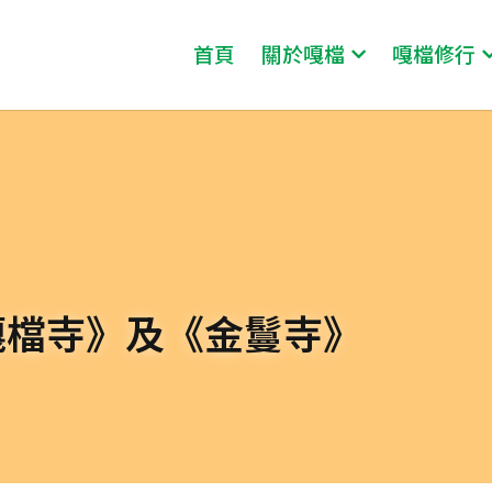
首頁
關於嘎檔
嘎檔修行
嘎檔寺》及《金鬘寺》