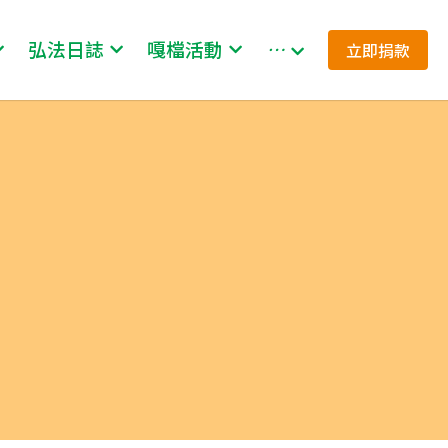
弘法日誌
嘎檔活動
…
立即捐款