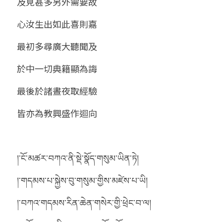
及見甚多另外需要故
心汝生出如此喜則嘉
最初多尋廣大聽聞及
於中一切典籍顯為誨
最後於諸晝夜取經驗
皆亦為教興盛作迴向 
།་ངོ་མཚར་བཀའ་ནི་སྡེ་སྣོད་གསུམ་ཡིན་ཏེ།
།་གདམས་པ་སྐྱེས་བུ་གསུམ་གྱིས་མཛེས་པ་ཡི།
།་བཀའ་གདམས་རིན་ཆེན་གསེར་གྱི་ཕྲེང་བ་ལ།