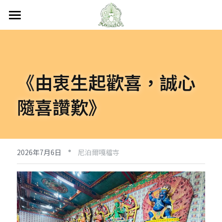
首頁
關於嘎檔
《
由衷生起歡喜，誠心
嘎檔修行
認識嘎檔
隨喜讚歎》
傳承祖師
弘法日誌
嘎檔經藏
持教仁波切
講經說法
嘎檔活動
尼泊爾
·
阿帝夏大尊者及嘎檔四天
非洲
人文關懷
法會活動
2026年7月6日
尼泊爾嘎檔寺
十六圓點
越南
弘法活動
聯絡嘎檔
關懷流浪動物
活動集錦
加入義工
嘎檔分會
立即捐款
聯絡我們
台灣