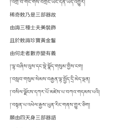
།་འགྲོ་བ་གང་གིས་བགྲང་ཡང་དོན་ཡོད་འགྱུར།
稀奇敕乃是三部器故
由誨三種士夫美裝飾
且於敕誨珍寶黃金鬘
由何走者數亦變有義
།་ལྷ་བཞིས་ལུས་དང་སྡེ་སྣོད་གསུམ་གྱིས་ངག།
།་བསླབ་གསུམ་སེམས་བརྒྱན་ལྟ་སྤྱོད་དྲི་མེད་ལྡན།
།་བསིལ་ལྗོངས་དཀར་པོ་མཛེས་པ་བཀའ་གདམས་པའི།
།་བསྟན་པ་འཕེལ་རྒྱས་ཡུན་རིང་གནས་གྱུར་ཅིག།
願由四天身三部器語