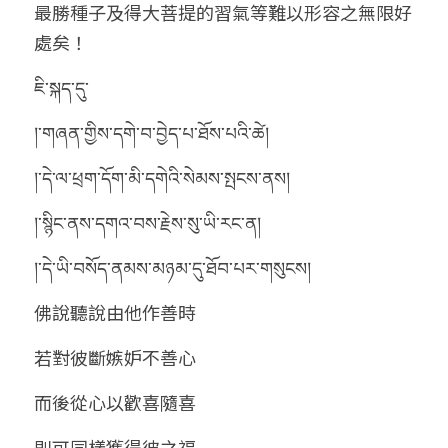
最勝種子及得大菩提的習氣等難以形容之無限好
處矣！
ཇི་སྐད་དུ་
།་གཞན་གྱིས་དགེ་བ་བྱེད་པ་ཐོས་པའི་ཚེ།
།་དེ་ལ་ཕྲག་དོག་མི་དགེའི་སེམས་སྤངས་ནས།
།་སྙིང་ནས་དགའ་བས་རྗེས་སུ་ཡི་རང་ན།
།་དེ་ཡི་བསོད་ནམས་མཉམ་དུ་ཐོབ་པར་གསུངས།
佛說聽說由他作善時
若對彼斷嫉妒不善心
而後從心以歡喜隨喜
則可同樣獲得彼之福