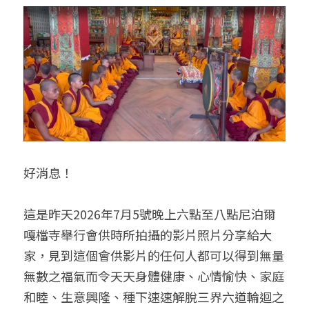
好消息！
這是昨天2026年7月5號晚上六點至八點尼泊爾
嘎檔寺舉行會供時所拍攝的影片照片分享給大
家，見到這個會供影片的任何人都可以得到無量
無數之福氣而令天天身體健康、心情愉快、家庭
和睦、生意興隆、種下速速解脫三界六道輪迴之