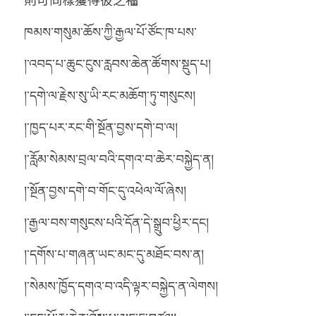
ཁམས་གསུམ་ཆོས་ཀྱི་རྒྱལ་པོ་ཙོང་ཁ་པས་
།་འབད་པ་ཆུང་ངུས་རླབས་ཆེན་ཚོགས་སྡུད་པ།
།་དགེ་ལ་རྗེས་སུ་ཡི་རང་མཆོག་ཏུ་གསུངས།
།་ཁྱད་པར་རང་གི་སྔོན་བྱས་དགེ་བ་ལ།
།་རློམ་སེམས་བྲལ་བའི་དགའ་བ་ཆེར་བསྐྱེད་ན།
།་སྔོན་བྱས་དགེ་བ་གོང་དུ་འཕེལ་ལོ་ཞེས།
།་རྒྱལ་བས་གསུངས་པའི་དོན་དེ་སྒྲུབ་ཕྱིར་དང།
།་དགོས་པ་གཞན་ཡང་མང་དུ་མཐོང་བས་ན།
།་སེམས་ཁྱོད་དགའ་བ་འདི་ལྟར་བསྐྱེད་ན་ལེགས།