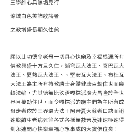
三學飾心具無垢見行
涼域白色美飾敕誨者
之教增盛長期久住矣
願以此功德令老母一切具心快樂及幸福根源所有
佛教興盛十方且久住，鋪穹瓦大法王、袞巴瓦大
法王、夏熱瓦大法王、、堅安瓦大法王、布杜瓦
大法王為主所有持教勝士身體健康百劫住世而廣
轉法輪，尤其德無比汣浯嘎檔派廣大昌隆於全世
界且萬劫住世，而令嘎檔派的施主們為主所有成
母走者依於三界最大法王阿帝夏大尊者口訣而迅
速脱離生老病死等各式各樣無數苦及速速極速得
到永遠開心快樂幸福心想事成的大寶佛位矣！