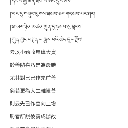
།་དང་པོ་རྒྱ་ཆེན་ཐོས་པ་མང་དུ་བཙལ།
།་བར་དུ་གཞུང་ལུགས་ཐམས་ཅད་གདམས་པར་ཤར།
།་ཐ་མར་ཉིན་མཚན་ཀུན་དུ་ཉམས་སུ་བླངས།
།་ཀུན་ཀྱང་བསྟན་པ་རྒྱས་པའི་ཆེད་དུ་བསྔོས།
云以小勤收集偉大資
於善隨喜乃是為最勝
尤其對己已作先前善
倘若更為大生離慢善
則云先已作善向上增
勝者所說彼義成辦故