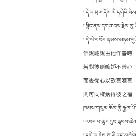
།་དེ་ལ་ཕྲག་དོག་མི་དགེའི་ས
།་སྙིང་ནས་དགའ་བས་རྗེས་སུ་
།་དེ་ཡི་བསོད་ནམས་མཉམ་དུ
佛說聽說由他作善時
若對彼斷嫉妒不善心
而後從心以歡喜隨喜
則可同樣獲得彼之福
ཁམས་གསུམ་ཆོས་ཀྱི་རྒྱལ་པོ
།་འབད་པ་ཆུང་ངུས་རླབས་ཆེན
།་དགེ་ལ་རྗེས་སུ་ཡི་རང་མཆོ