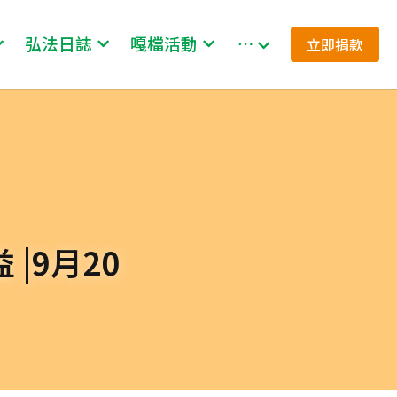
弘法日誌
嘎檔活動
…
立即捐款
|9月20