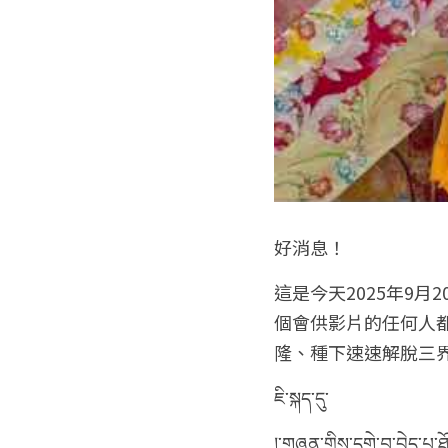
好消息！
這是今天2025年9月2
個會供影片的任何人
隆、種下速速解脫三
ཇི་སྐད་དུ་
།་གཞན་གྱིས་དགེ་བ་བྱེད་པ་ཐ