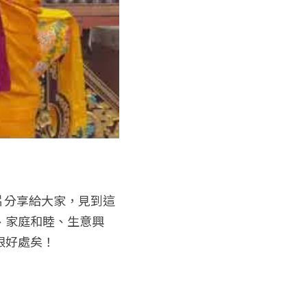
片分享給大家，見到這
、家庭和睦、生意興
限好處矣！