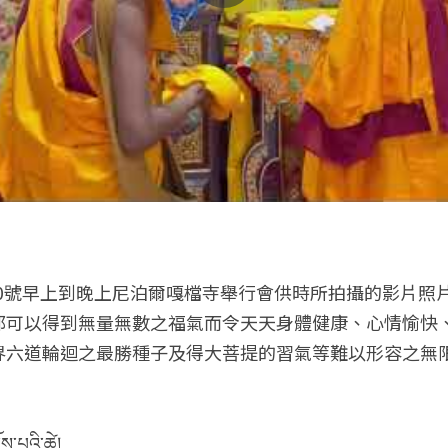
0號
早上到晚上
尼泊爾嘎檔寺舉行會供時所拍攝的影片照
都可以得到無量無數之福氣而令天天身體健康、心情愉快
界六道輪迴之最勝種子及得大菩提的習氣等難以形容之無
ོས་པའི་ཚེ།