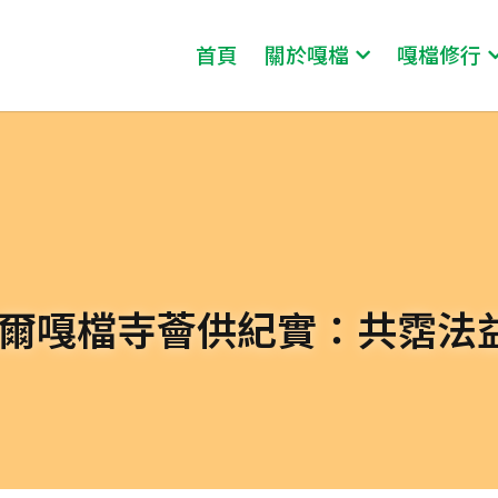
首頁
關於嘎檔
嘎檔修行
泊爾嘎檔寺薈供紀實：共霑法益 