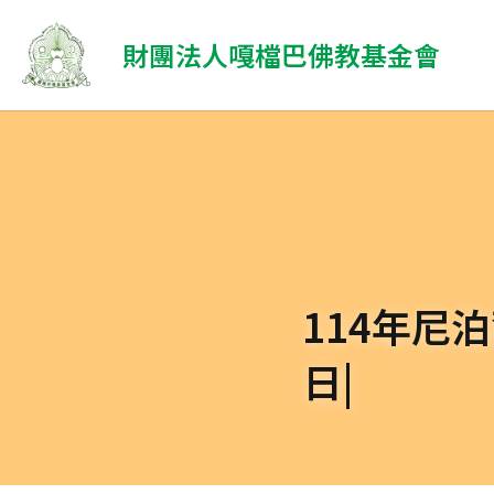
 財團法人嘎檔巴佛教基金會
114年尼
日|