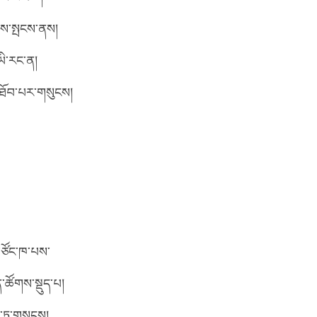
ེམས་སྤངས་ནས།
ཡི་རང་ན།
་ཐོབ་པར་གསུངས།
་ཙོང་ཁ་པས་
་ཚོགས་སྡུད་པ།
ག་ཏུ་གསུངས།