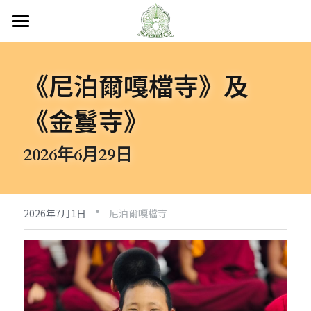
首頁
《尼泊爾嘎檔寺》及
關於嘎檔
《金鬘寺》
嘎檔修行
認識嘎檔
傳承祖師
弘法日誌
嘎檔經藏
2026年6月29日
持教仁波切
講經說法
嘎檔活動
尼泊爾
·
阿帝夏大尊者及嘎檔四天
非洲
人文關懷
法會活動
2026年7月1日
尼泊爾嘎檔寺
十六圓點
越南
弘法活動
聯絡嘎檔
關懷流浪動物
活動集錦
加入義工
嘎檔分會
立即捐款
聯絡我們
台灣