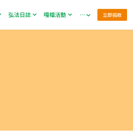
弘法日誌
嘎檔活動
…
立即捐款