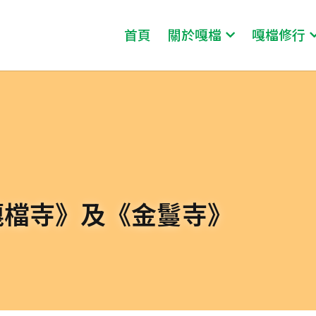
首頁
關於嘎檔
嘎檔修行
嘎檔寺》及《金鬘寺》