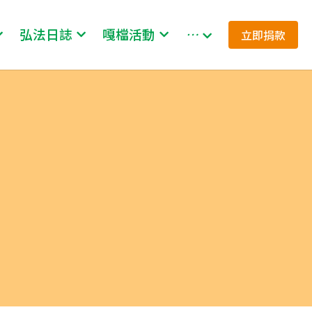
弘法日誌
嘎檔活動
…
立即捐款