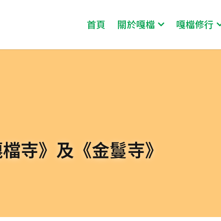
首頁
關於嘎檔
嘎檔修行
嘎檔寺》及《金鬘寺》