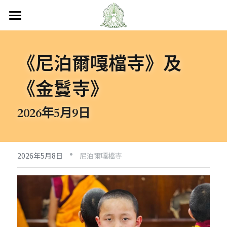
首頁
《尼泊爾嘎檔寺》及
關於嘎檔
《金鬘寺》
嘎檔修行
認識嘎檔
傳承祖師
弘法日誌
嘎檔經藏
2026年5月9日
持教仁波切
講經說法
嘎檔活動
尼泊爾
·
阿帝夏大尊者及嘎檔四天
非洲
人文關懷
法會活動
2026年5月8日
尼泊爾嘎檔寺
十六圓點
越南
弘法活動
聯絡嘎檔
關懷流浪動物
活動集錦
加入義工
嘎檔分會
立即捐款
聯絡我們
台灣