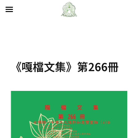
首頁
關於嘎檔
嘎檔修行
認識嘎檔
《嘎檔文集》第266冊
傳承祖師
弘法日誌
嘎檔經藏
持教仁波切
講經說法
嘎檔活動
尼泊爾
阿帝夏大尊者及嘎檔四天
非洲
人文關懷
法會活動
十六圓點
越南
弘法活動
聯絡嘎檔
關懷流浪動物
活動集錦
加入義工
嘎檔分會
立即捐款
聯絡我們
台灣