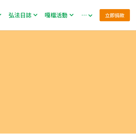
弘法日誌
嘎檔活動
…
立即捐款