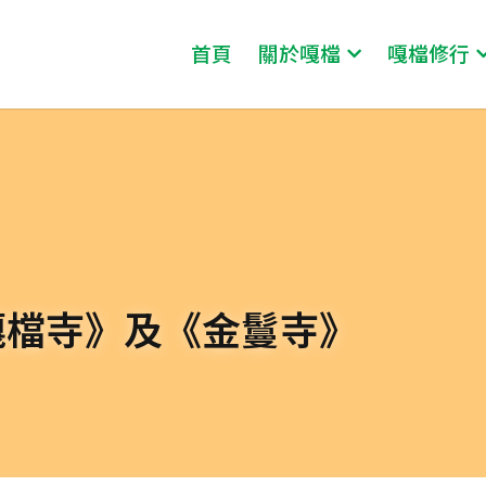
首頁
關於嘎檔
嘎檔修行
嘎檔寺》及《金鬘寺》