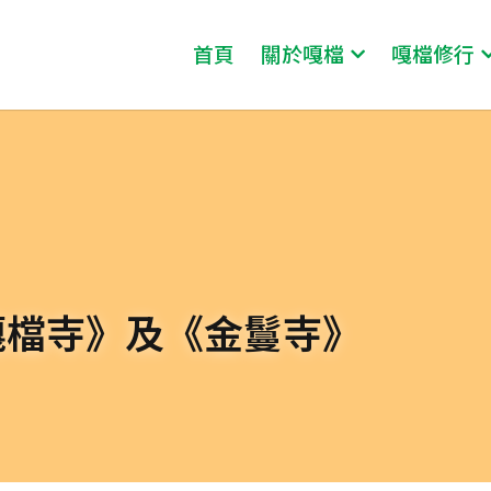
首頁
關於嘎檔
嘎檔修行
嘎檔寺》及《金鬘寺》