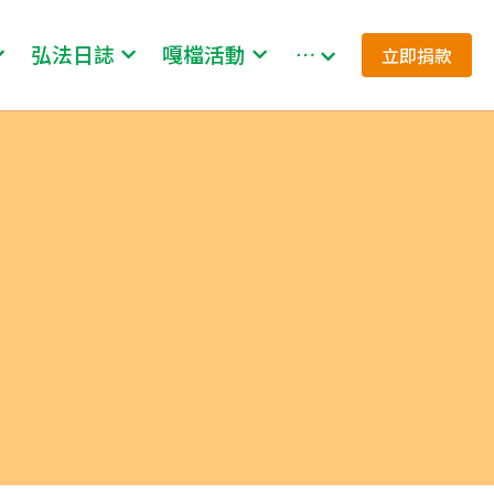
弘法日誌
嘎檔活動
…
立即捐款