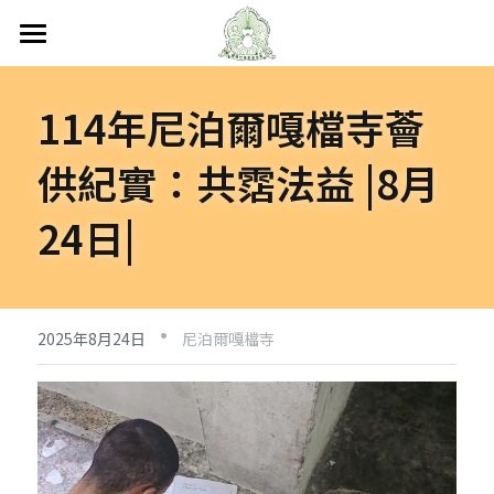
首頁
114年尼泊爾嘎檔寺薈
關於嘎檔
供紀實：共霑法益 |8月
嘎檔修行
認識嘎檔
24日|
傳承祖師
弘法日誌
嘎檔經藏
持教仁波切
講經說法
嘎檔活動
尼泊爾
·
阿帝夏大尊者及嘎檔四天
非洲
人文關懷
法會活動
2025年8月24日
尼泊爾嘎檔寺
十六圓點
越南
弘法活動
聯絡嘎檔
關懷流浪動物
活動集錦
加入義工
嘎檔分會
立即捐款
聯絡我們
台灣