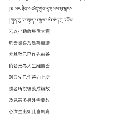
།་ཐ་མར་ཉིན་མཚན་ཀུན་དུ་ཉམས་སུ་བླངས།
།་ཀུན་ཀྱང་བསྟན་པ་རྒྱས་པའི་ཆེད་དུ་བསྔོས།
云以小勤收集偉大資
於善隨喜乃是為最勝
尤其對己已作先前善
倘若更為大生離慢善
則云先已作善向上增
勝者所說彼義成辦故
及見甚多另外需要故
心汝生出如此喜則嘉