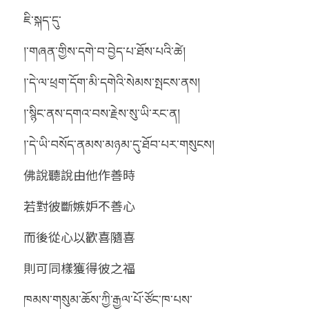
ཇི་སྐད་དུ་
།་གཞན་གྱིས་དགེ་བ་བྱེད་པ་ཐོས་པའི་ཚེ།
།་དེ་ལ་ཕྲག་དོག་མི་དགེའི་སེམས་སྤངས་ནས།
།་སྙིང་ནས་དགའ་བས་རྗེས་སུ་ཡི་རང་ན།
།་དེ་ཡི་བསོད་ནམས་མཉམ་དུ་ཐོབ་པར་གསུངས།
佛說聽說由他作善時
若對彼斷嫉妒不善心
而後從心以歡喜隨喜
則可同樣獲得彼之福
ཁམས་གསུམ་ཆོས་ཀྱི་རྒྱལ་པོ་ཙོང་ཁ་པས་