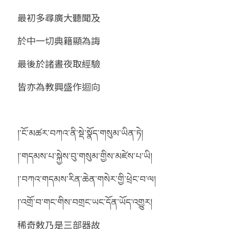
最初多尋廣大聽聞及
於中一切典籍顯為誨
最後於諸晝夜取經驗
皆亦為教興盛作迴向 
།་ངོ་མཚར་བཀའ་ནི་སྡེ་སྣོད་གསུམ་ཡིན་ཏེ།
།་གདམས་པ་སྐྱེས་བུ་གསུམ་གྱིས་མཛེས་པ་ཡི།
།་བཀའ་གདམས་རིན་ཆེན་གསེར་གྱི་ཕྲེང་བ་ལ།
།་འགྲོ་བ་གང་གིས་བགྲང་ཡང་དོན་ཡོད་འགྱུར།
稀奇敕乃是三部器故