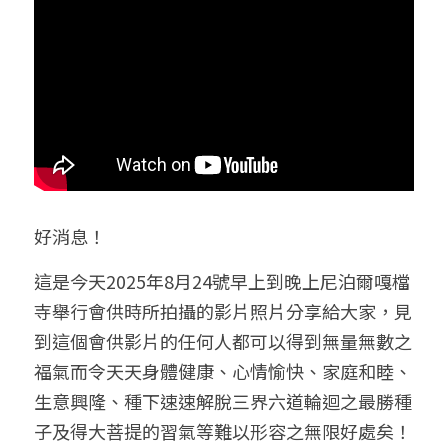
好消息！
這是今天2025年8月24號
早上到晚上
尼泊爾嘎檔
寺舉行會供時所拍攝的影片照片分享給大家，見
到這個會供影片的任何人都可以得到無量無數之
福氣而令天天身體健康、心情愉快、家庭和睦、
生意興隆、種下速速解脫三界六道輪迴之最勝種
子及得大菩提的習氣等難以形容之無限好處矣！