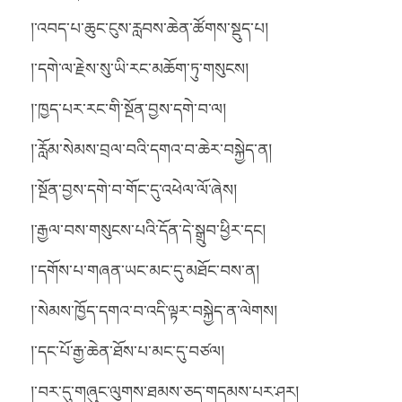
།་འབད་པ་ཆུང་ངུས་རླབས་ཆེན་ཚོགས་སྡུད་པ།
།་དགེ་ལ་རྗེས་སུ་ཡི་རང་མཆོག་ཏུ་གསུངས།
།་ཁྱད་པར་རང་གི་སྔོན་བྱས་དགེ་བ་ལ།
།་རློམ་སེམས་བྲལ་བའི་དགའ་བ་ཆེར་བསྐྱེད་ན།
།་སྔོན་བྱས་དགེ་བ་གོང་དུ་འཕེལ་ལོ་ཞེས།
།་རྒྱལ་བས་གསུངས་པའི་དོན་དེ་སྒྲུབ་ཕྱིར་དང།
།་དགོས་པ་གཞན་ཡང་མང་དུ་མཐོང་བས་ན།
།་སེམས་ཁྱོད་དགའ་བ་འདི་ལྟར་བསྐྱེད་ན་ལེགས།
།་དང་པོ་རྒྱ་ཆེན་ཐོས་པ་མང་དུ་བཙལ།
།་བར་དུ་གཞུང་ལུགས་ཐམས་ཅད་གདམས་པར་ཤར།