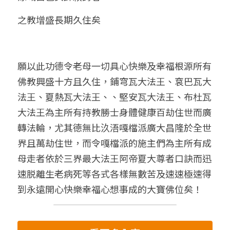
之教增盛長期久住矣
願以此功德令老母一切具心快樂及幸福根源所有
佛教興盛十方且久住，鋪穹瓦大法王、袞巴瓦大
法王、夏熱瓦大法王、、堅安瓦大法王、布杜瓦
大法王為主所有持教勝士身體健康百劫住世而廣
轉法輪，尤其德無比汣浯嘎檔派廣大昌隆於全世
界且萬劫住世，而令嘎檔派的施主們為主所有成
母走者依於三界最大法王阿帝夏大尊者口訣而迅
速脱離生老病死等各式各樣無數苦及速速極速得
到永遠開心快樂幸福心想事成的大寶佛位矣！