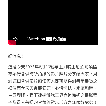
好消息！
這是今天2025年8月13號
早上到晚上
尼泊爾嘎檔
寺舉行會供時所拍攝的影片照片分享給大家，見
到這個會供影片的任何人都可以得到無量無數之
福氣而令天天身體健康、心情愉快、家庭和睦、
生意興隆、種下速速解脫三界六道輪迴之最勝種
子及得大菩提的習氣等難以形容之無限好處矣！