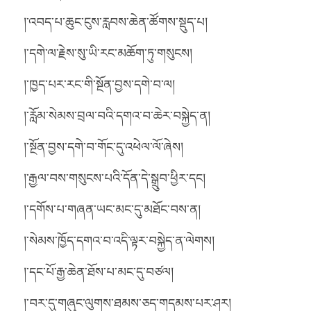
།་འབད་པ་ཆུང་ངུས་རླབས་ཆེན་ཚོགས་སྡུད་པ།
།་དགེ་ལ་རྗེས་སུ་ཡི་རང་མཆོག་ཏུ་གསུངས།
།་ཁྱད་པར་རང་གི་སྔོན་བྱས་དགེ་བ་ལ།
།་རློམ་སེམས་བྲལ་བའི་དགའ་བ་ཆེར་བསྐྱེད་ན།
།་སྔོན་བྱས་དགེ་བ་གོང་དུ་འཕེལ་ལོ་ཞེས།
།་རྒྱལ་བས་གསུངས་པའི་དོན་དེ་སྒྲུབ་ཕྱིར་དང།
།་དགོས་པ་གཞན་ཡང་མང་དུ་མཐོང་བས་ན།
།་སེམས་ཁྱོད་དགའ་བ་འདི་ལྟར་བསྐྱེད་ན་ལེགས།
།་དང་པོ་རྒྱ་ཆེན་ཐོས་པ་མང་དུ་བཙལ།
།་བར་དུ་གཞུང་ལུགས་ཐམས་ཅད་གདམས་པར་ཤར།