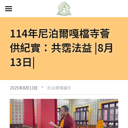
首頁
114年尼泊爾嘎檔寺薈
關於嘎檔
供紀實：共霑法益 |8月
嘎檔修行
認識嘎檔
13日|
傳承祖師
弘法日誌
嘎檔經藏
持教仁波切
講經說法
嘎檔活動
尼泊爾
·
阿帝夏大尊者及嘎檔四天
非洲
人文關懷
法會活動
2025年8月13日
尼泊爾嘎檔寺
十六圓點
越南
弘法活動
聯絡嘎檔
關懷流浪動物
活動集錦
加入義工
嘎檔分會
立即捐款
聯絡我們
台灣