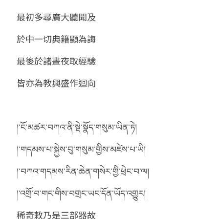
最初多尋廣大聽聞及
於中一切典籍顯為誨
最後於諸晝夜取經驗
皆亦為教興盛作迴向 
།་ངོ་མཚར་བཀའ་ནི་སྡེ་སྣོད་གསུམ་ཡིན་ཏེ།
།་གདམས་པ་སྐྱེས་བུ་གསུམ་གྱིས་མཛེས་པ་ཡི།
།་བཀའ་གདམས་རིན་ཆེན་གསེར་གྱི་ཕྲེང་བ་ལ།
།་འགྲོ་བ་གང་གིས་བགྲང་ཡང་དོན་ཡོད་འགྱུར།
稀奇敕乃是三部器故