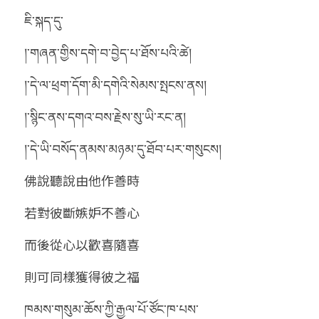
ཇི་སྐད་དུ་
།་གཞན་གྱིས་དགེ་བ་བྱེད་པ་ཐོས་པའི་ཚེ།
།་དེ་ལ་ཕྲག་དོག་མི་དགེའི་སེམས་སྤངས་ནས།
།་སྙིང་ནས་དགའ་བས་རྗེས་སུ་ཡི་རང་ན།
།་དེ་ཡི་བསོད་ནམས་མཉམ་དུ་ཐོབ་པར་གསུངས།
佛說聽說由他作善時
若對彼斷嫉妒不善心
而後從心以歡喜隨喜
則可同樣獲得彼之福
ཁམས་གསུམ་ཆོས་ཀྱི་རྒྱལ་པོ་ཙོང་ཁ་པས་