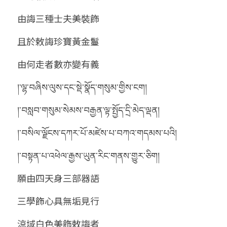
由誨三種士夫美裝飾
且於敕誨珍寶黃金鬘
由何走者數亦變有義
།་ལྷ་བཞིས་ལུས་དང་སྡེ་སྣོད་གསུམ་གྱིས་ངག།
།་བསླབ་གསུམ་སེམས་བརྒྱན་ལྟ་སྤྱོད་དྲི་མེད་ལྡན།
།་བསིལ་ལྗོངས་དཀར་པོ་མཛེས་པ་བཀའ་གདམས་པའི།
།་བསྟན་པ་འཕེལ་རྒྱས་ཡུན་རིང་གནས་གྱུར་ཅིག།
願由四天身三部器語
三學飾心具無垢見行
涼域白色美飾敕誨者