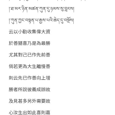
།་ཐ་མར་ཉིན་མཚན་ཀུན་དུ་ཉམས་སུ་བླངས།
།་ཀུན་ཀྱང་བསྟན་པ་རྒྱས་པའི་ཆེད་དུ་བསྔོས།
云以小勤收集偉大資
於善隨喜乃是為最勝
尤其對己已作先前善
倘若更為大生離慢善
則云先已作善向上增
勝者所說彼義成辦故
及見甚多另外需要故
心汝生出如此喜則嘉