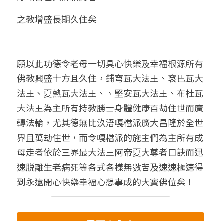
之教增盛長期久住矣
願以此功德令老母一切具心快樂及幸福根源所有
佛教興盛十方且久住，鋪穹瓦大法王、袞巴瓦大
法王、夏熱瓦大法王、、堅安瓦大法王、布杜瓦
大法王為主所有持教勝士身體健康百劫住世而廣
轉法輪，尤其德無比汣浯嘎檔派廣大昌隆於全世
界且萬劫住世，而令嘎檔派的施主們為主所有成
母走者依於三界最大法王阿帝夏大尊者口訣而迅
速脱離生老病死等各式各樣無數苦及速速極速得
到永遠開心快樂幸福心想事成的大寶佛位矣！