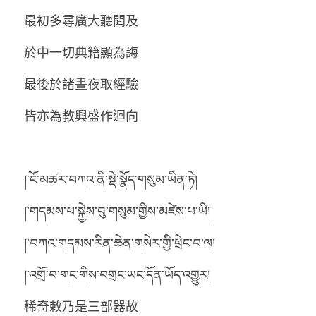
最初多尋廣大聽聞及
於中一切典籍顯為誨
最後於諸晝夜取經驗
皆亦為教興盛作迴向 
།་ངོ་མཚར་བཀའ་ནི་སྡེ་སྣོད་གསུམ་ཡིན་ཏེ།
།་གདམས་པ་སྐྱེས་བུ་གསུམ་གྱིས་མཛེས་པ་ཡི།
།་བཀའ་གདམས་རིན་ཆེན་གསེར་གྱི་ཕྲེང་བ་ལ།
།་འགྲོ་བ་གང་གིས་བགྲང་ཡང་དོན་ཡོད་འགྱུར།
稀奇敕乃是三部器故