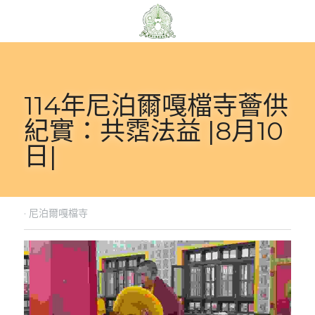
114年尼泊爾嘎檔寺薈供
紀實：共霑法益 |8月10
日|
·
尼泊爾嘎檔寺