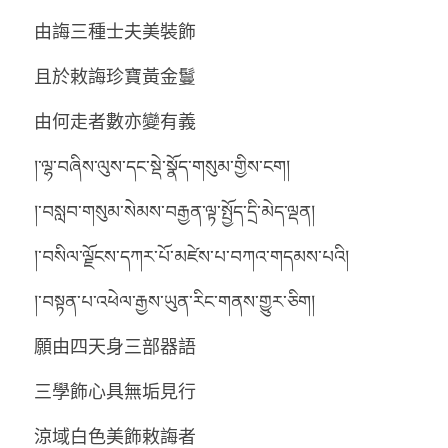
由誨三種士夫美裝飾
且於敕誨珍寶黃金鬘
由何走者數亦變有義
།་ལྷ་བཞིས་ལུས་དང་སྡེ་སྣོད་གསུམ་གྱིས་ངག།
།་བསླབ་གསུམ་སེམས་བརྒྱན་ལྟ་སྤྱོད་དྲི་མེད་ལྡན།
།་བསིལ་ལྗོངས་དཀར་པོ་མཛེས་པ་བཀའ་གདམས་པའི།
།་བསྟན་པ་འཕེལ་རྒྱས་ཡུན་རིང་གནས་གྱུར་ཅིག།
願由四天身三部器語
三學飾心具無垢見行
涼域白色美飾敕誨者