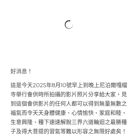
好消息！
這是今天2025年8月10號
早上到晚上
尼泊爾嘎檔
寺舉行會供時所拍攝的影片照片分享給大家，見
到這個會供影片的任何人都可以得到無量無數之
福氣而令天天身體健康、心情愉快、家庭和睦、
生意興隆、種下速速解脫三界六道輪迴之最勝種
子及得大菩提的習氣等難以形容之無限好處矣！