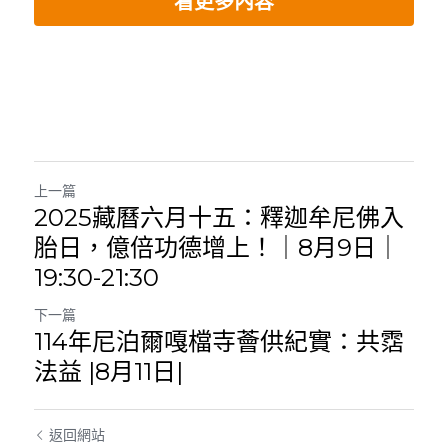
看更多內容
上一篇
2025藏曆六月十五：釋迦牟尼佛入
胎日，億倍功德增上！｜8月9日｜
19:30-21:30
下一篇
114年尼泊爾嘎檔寺薈供紀實：共霑
法益 |8月11日|
返回網站