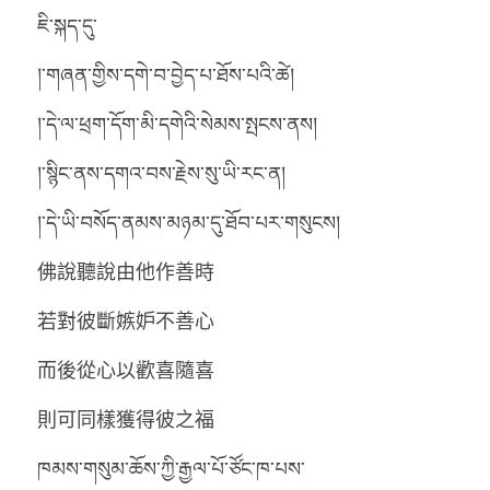
ཇི་སྐད་དུ་
།་གཞན་གྱིས་དགེ་བ་བྱེད་པ་ཐོས་པའི་ཚེ།
།་དེ་ལ་ཕྲག་དོག་མི་དགེའི་སེམས་སྤངས་ནས།
།་སྙིང་ནས་དགའ་བས་རྗེས་སུ་ཡི་རང་ན།
།་དེ་ཡི་བསོད་ནམས་མཉམ་དུ་ཐོབ་པར་གསུངས།
佛說聽說由他作善時
若對彼斷嫉妒不善心
而後從心以歡喜隨喜
則可同樣獲得彼之福
ཁམས་གསུམ་ཆོས་ཀྱི་རྒྱལ་པོ་ཙོང་ཁ་པས་