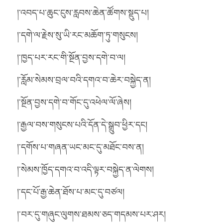
།་འབད་པ་ཆུང་ངུས་རླབས་ཆེན་ཚོགས་སྡུད་པ།
།་དགེ་ལ་རྗེས་སུ་ཡི་རང་མཆོག་ཏུ་གསུངས།
།་ཁྱད་པར་རང་གི་སྔོན་བྱས་དགེ་བ་ལ།
།་རློམ་སེམས་བྲལ་བའི་དགའ་བ་ཆེར་བསྐྱེད་ན།
།་སྔོན་བྱས་དགེ་བ་གོང་དུ་འཕེལ་ལོ་ཞེས།
།་རྒྱལ་བས་གསུངས་པའི་དོན་དེ་སྒྲུབ་ཕྱིར་དང།
།་དགོས་པ་གཞན་ཡང་མང་དུ་མཐོང་བས་ན།
།་སེམས་ཁྱོད་དགའ་བ་འདི་ལྟར་བསྐྱེད་ན་ལེགས།
།་དང་པོ་རྒྱ་ཆེན་ཐོས་པ་མང་དུ་བཙལ།
།་བར་དུ་གཞུང་ལུགས་ཐམས་ཅད་གདམས་པར་ཤར།