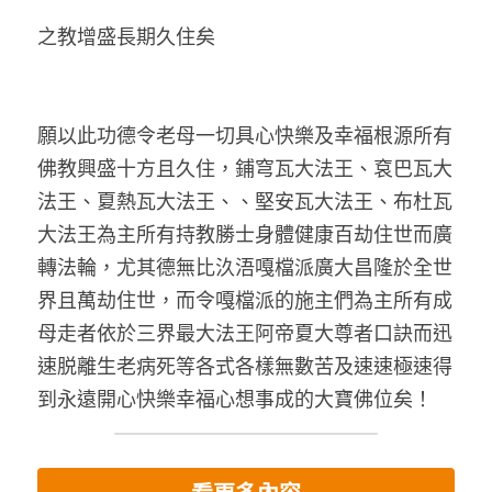
之教增盛長期久住矣
願以此功德令老母一切具心快樂及幸福根源所有
佛教興盛十方且久住，鋪穹瓦大法王、袞巴瓦大
法王、夏熱瓦大法王、、堅安瓦大法王、布杜瓦
大法王為主所有持教勝士身體健康百劫住世而廣
轉法輪，尤其德無比汣浯嘎檔派廣大昌隆於全世
界且萬劫住世，而令嘎檔派的施主們為主所有成
母走者依於三界最大法王阿帝夏大尊者口訣而迅
速脱離生老病死等各式各樣無數苦及速速極速得
到永遠開心快樂幸福心想事成的大寶佛位矣！