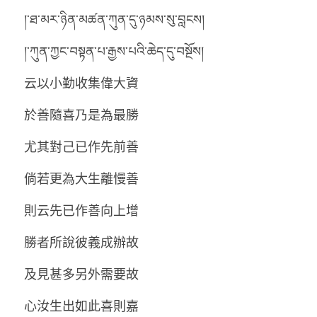
།་ཐ་མར་ཉིན་མཚན་ཀུན་དུ་ཉམས་སུ་བླངས།
།་ཀུན་ཀྱང་བསྟན་པ་རྒྱས་པའི་ཆེད་དུ་བསྔོས།
云以小勤收集偉大資
於善隨喜乃是為最勝
尤其對己已作先前善
倘若更為大生離慢善
則云先已作善向上增
勝者所說彼義成辦故
及見甚多另外需要故
心汝生出如此喜則嘉