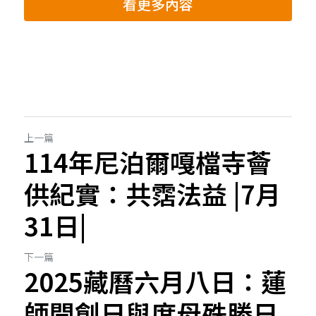
看更多內容
上一篇
114年尼泊爾嘎檔寺薈
供紀實：共霑法益 |7月
31日|
下一篇
2025藏曆六月八日：蓮
師開創日與度母殊勝日