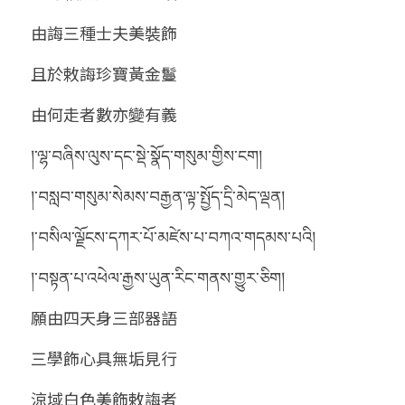
由誨三種士夫美裝飾
且於敕誨珍寶黃金鬘
由何走者數亦變有義
།་ལྷ་བཞིས་ལུས་དང་སྡེ་སྣོད་གསུམ་གྱིས་ངག།
།་བསླབ་གསུམ་སེམས་བརྒྱན་ལྟ་སྤྱོད་དྲི་མེད་ལྡན།
།་བསིལ་ལྗོངས་དཀར་པོ་མཛེས་པ་བཀའ་གདམས་པའི།
།་བསྟན་པ་འཕེལ་རྒྱས་ཡུན་རིང་གནས་གྱུར་ཅིག།
願由四天身三部器語
三學飾心具無垢見行
涼域白色美飾敕誨者