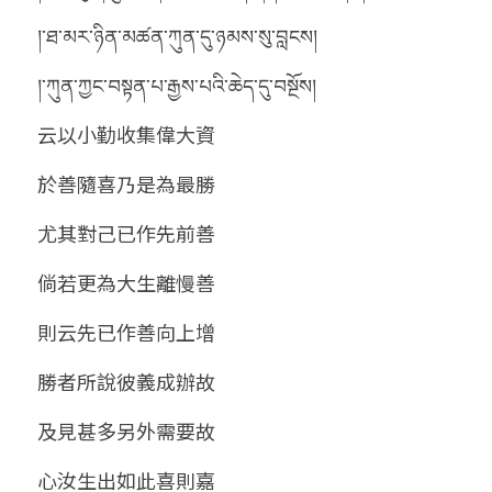
།་ཐ་མར་ཉིན་མཚན་ཀུན་དུ་ཉམས་སུ་བླངས།
།་ཀུན་ཀྱང་བསྟན་པ་རྒྱས་པའི་ཆེད་དུ་བསྔོས།
云以小勤收集偉大資
於善隨喜乃是為最勝
尤其對己已作先前善
倘若更為大生離慢善
則云先已作善向上增
勝者所說彼義成辦故
及見甚多另外需要故
心汝生出如此喜則嘉