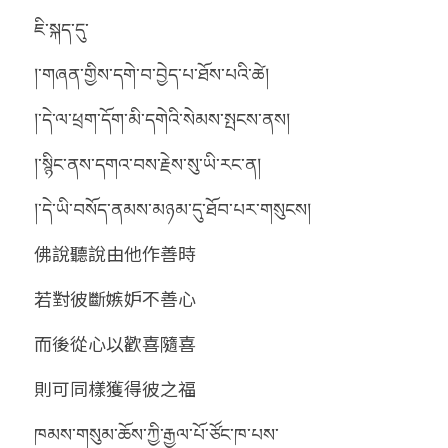
ཇི་སྐད་དུ་
།་གཞན་གྱིས་དགེ་བ་བྱེད་པ་ཐོས་པའི་ཚེ།
།་དེ་ལ་ཕྲག་དོག་མི་དགེའི་སེམས་སྤངས་ནས།
།་སྙིང་ནས་དགའ་བས་རྗེས་སུ་ཡི་རང་ན།
།་དེ་ཡི་བསོད་ནམས་མཉམ་དུ་ཐོབ་པར་གསུངས།
佛說聽說由他作善時
若對彼斷嫉妒不善心
而後從心以歡喜隨喜
則可同樣獲得彼之福
ཁམས་གསུམ་ཆོས་ཀྱི་རྒྱལ་པོ་ཙོང་ཁ་པས་