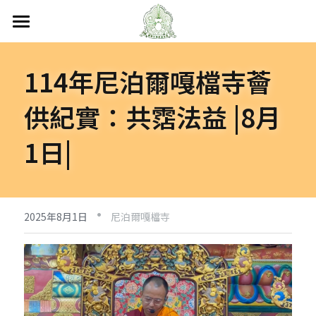
首頁
114年尼泊爾嘎檔寺薈
關於嘎檔
供紀實：共霑法益 |8月
嘎檔修行
認識嘎檔
1日|
傳承祖師
弘法日誌
嘎檔經藏
持教仁波切
講經說法
嘎檔活動
尼泊爾
·
阿帝夏大尊者及嘎檔四天
非洲
人文關懷
法會活動
2025年8月1日
尼泊爾嘎檔寺
十六圓點
越南
弘法活動
聯絡嘎檔
關懷流浪動物
活動集錦
加入義工
嘎檔分會
立即捐款
聯絡我們
台灣