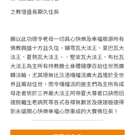
之教增盛長期久住矣
願以此功德令老母一切具心快樂及幸福根源所有
佛教興盛十方且久住，鋪穹瓦大法王、袞巴瓦大
法王、夏熱瓦大法王、、堅安瓦大法王、布杜瓦
大法王為主所有持教勝士身體健康百劫住世而廣
轉法輪，尤其德無比汣浯嘎檔派廣大昌隆於全世
界且萬劫住世，而令嘎檔派的施主們為主所有成
母走者依於三界最大法王阿帝夏大尊者口訣而迅
速脱離生老病死等各式各樣無數苦及速速極速得
到永遠開心快樂幸福心想事成的大寶佛位矣！