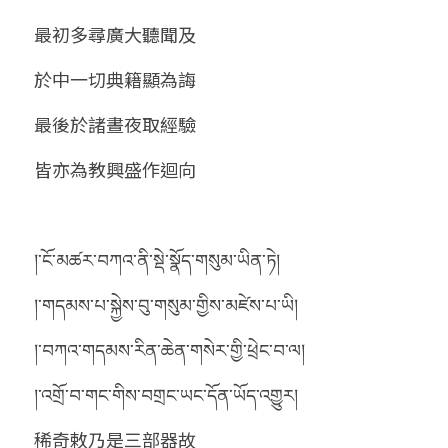
最初多尋廣大聽聞及
於中一切典籍顯為誨
最後於諸晝夜取經驗
皆亦為教興盛作迴向 
།་ངོ་མཚར་བཀའ་ནི་སྡེ་སྣོད་གསུམ་ཡིན་ཏེ།
།་གདམས་པ་སྐྱེས་བུ་གསུམ་གྱིས་མཛེས་པ་ཡི།
།་བཀའ་གདམས་རིན་ཆེན་གསེར་གྱི་ཕྲེང་བ་ལ།
།་འགྲོ་བ་གང་གིས་བགྲང་ཡང་དོན་ཡོད་འགྱུར།
稀奇敕乃是三部器故