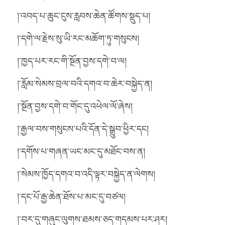
།་འབད་པ་ཆུང་ངུས་རླབས་ཆེན་ཚོགས་སྡུད་པ།
།་དགེ་ལ་རྗེས་སུ་ཡི་རང་མཆོག་ཏུ་གསུངས།
།་ཁྱད་པར་རང་གི་སྔོན་བྱས་དགེ་བ་ལ།
།་རློམ་སེམས་བྲལ་བའི་དགའ་བ་ཆེར་བསྐྱེད་ན།
།་སྔོན་བྱས་དགེ་བ་གོང་དུ་འཕེལ་ལོ་ཞེས།
།་རྒྱལ་བས་གསུངས་པའི་དོན་དེ་སྒྲུབ་ཕྱིར་དང།
།་དགོས་པ་གཞན་ཡང་མང་དུ་མཐོང་བས་ན།
།་སེམས་ཁྱོད་དགའ་བ་འདི་ལྟར་བསྐྱེད་ན་ལེགས།
།་དང་པོ་རྒྱ་ཆེན་ཐོས་པ་མང་དུ་བཙལ།
།་བར་དུ་གཞུང་ལུགས་ཐམས་ཅད་གདམས་པར་ཤར།