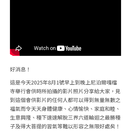
好消息！
這是今天2025年8月1號
早上到晚上
尼泊爾嘎檔
寺舉行會供時所拍攝的影片照片分享給大家，見
到這個會供影片的任何人都可以得到無量無數之
福氣而令天天身體健康、心情愉快、家庭和睦、
生意興隆、種下速速解脫三界六道輪迴之最勝種
子及得大菩提的習氣等難以形容之無限好處矣！