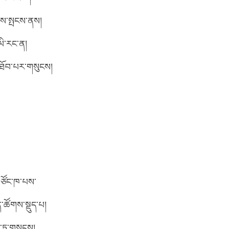
ེམས་སྤངས་ནས།
ཡི་རང་ན།
་ཐོབ་པར་གསུངས།
་ཙོང་ཁ་པས་
་ཚོགས་སྡུད་པ།
ག་ཏུ་གསུངས།