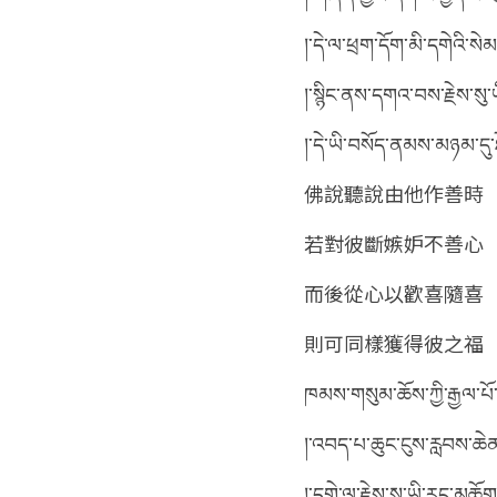
།་དེ་ལ་ཕྲག་དོག་མི་དགེའི་ས
།་སྙིང་ནས་དགའ་བས་རྗེས་སུ་
།་དེ་ཡི་བསོད་ནམས་མཉམ་དུ
佛說聽說由他作善時
若對彼斷嫉妒不善心
而後從心以歡喜隨喜
則可同樣獲得彼之福
ཁམས་གསུམ་ཆོས་ཀྱི་རྒྱལ་པོ
།་འབད་པ་ཆུང་ངུས་རླབས་ཆེན
།་དགེ་ལ་རྗེས་སུ་ཡི་རང་མཆོ