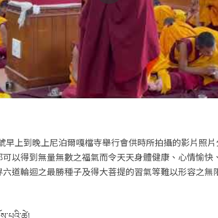
號
早上到晚上
尼泊爾嘎檔寺舉行會供時所拍攝的影片照片
都可以得到無量無數之福氣而令天天身體健康、心情愉快
界六道輪迴之最勝種子及得大菩提的習氣等難以形容之無
ོས་པའི་ཚེ།