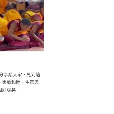
分享給大家，見到這
、家庭和睦、生意興
限好處矣！