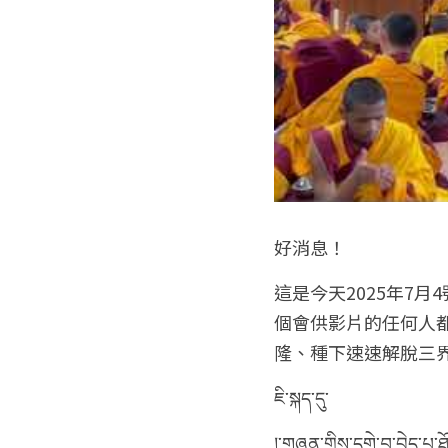
好消息！
這是今天2025年7月4
個會供影片的任何人
隆、種下速速解脫三
ཇི་སྐད་དུ་
།་གཞན་གྱིས་དགེ་བ་བྱེད་པ་ཐ