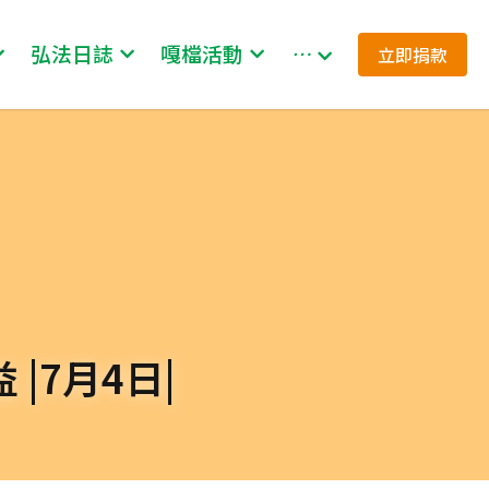
弘法日誌
嘎檔活動
…
立即捐款
|7月4日|