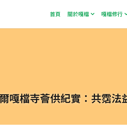
首頁
關於嘎檔
嘎檔修行
泊爾嘎檔寺薈供紀實：共霑法益 