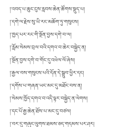
།་འབད་པ་ཆུང་ངུས་རླབས་ཆེན་ཚོགས་སྡུད་པ།
།་དགེ་ལ་རྗེས་སུ་ཡི་རང་མཆོག་ཏུ་གསུངས།
།་ཁྱད་པར་རང་གི་སྔོན་བྱས་དགེ་བ་ལ།
།་རློམ་སེམས་བྲལ་བའི་དགའ་བ་ཆེར་བསྐྱེད་ན།
།་སྔོན་བྱས་དགེ་བ་གོང་དུ་འཕེལ་ལོ་ཞེས།
།་རྒྱལ་བས་གསུངས་པའི་དོན་དེ་སྒྲུབ་ཕྱིར་དང།
།་དགོས་པ་གཞན་ཡང་མང་དུ་མཐོང་བས་ན།
།་སེམས་ཁྱོད་དགའ་བ་འདི་ལྟར་བསྐྱེད་ན་ལེགས།
།་དང་པོ་རྒྱ་ཆེན་ཐོས་པ་མང་དུ་བཙལ།
།་བར་དུ་གཞུང་ལུགས་ཐམས་ཅད་གདམས་པར་ཤར།