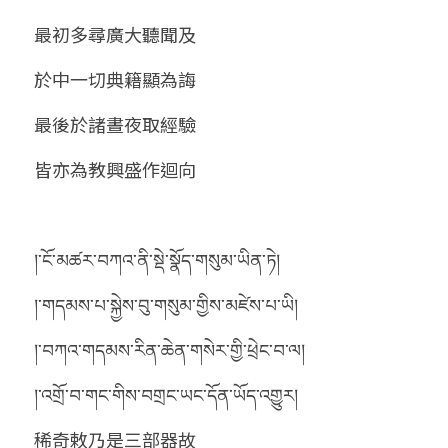
最初多尋廣大聽聞及
於中一切典籍顯為誨
最後於諸晝夜取經驗
皆亦為教興盛作迴向 
།་ངོ་མཚར་བཀའ་ནི་སྡེ་སྣོད་གསུམ་ཡིན་ཏེ།
།་གདམས་པ་སྐྱེས་བུ་གསུམ་གྱིས་མཛེས་པ་ཡི།
།་བཀའ་གདམས་རིན་ཆེན་གསེར་གྱི་ཕྲེང་བ་ལ།
།་འགྲོ་བ་གང་གིས་བགྲང་ཡང་དོན་ཡོད་འགྱུར།
稀奇敕乃是三部器故