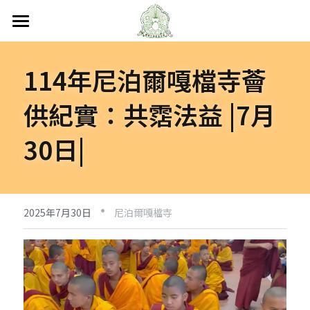
首頁
114年尼泊爾嘎檔寺薈
關於嘎檔
供紀實：共霑法益 |7月
嘎檔修行
認識嘎檔
30日|
傳承祖師
弘法日誌
嘎檔經藏
持教仁波切
講經說法
嘎檔活動
尼泊爾
·
阿帝夏大尊者及嘎檔四天
非洲
人文關懷
法會活動
2025年7月30日
尼泊爾嘎檔寺
十六圓點
越南
弘法活動
聯絡嘎檔
關懷流浪動物
活動集錦
加入義工
嘎檔分會
立即捐款
聯絡我們
台灣