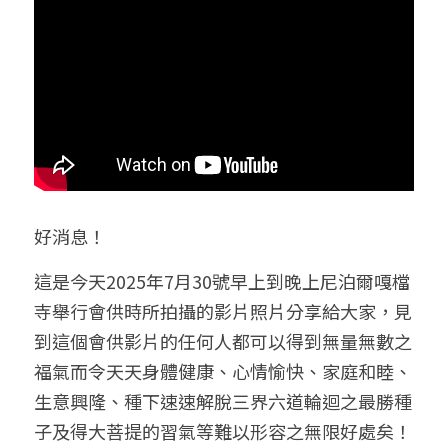
好消息！
這是今天2025年7月30號
早上到晚上
尼泊爾嘎檔
寺舉行會供時所拍攝的影片照片分享給大家，見
到這個會供影片的任何人都可以得到無量無數之
福氣而令天天身體健康、心情愉快、家庭和睦、
生意興隆、種下速速解脫三界六道輪迴之最勝種
子及得大菩提的習氣等難以形容之無限好處矣！