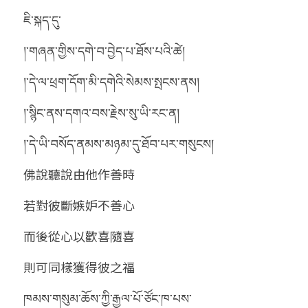
ཇི་སྐད་དུ་
།་གཞན་གྱིས་དགེ་བ་བྱེད་པ་ཐོས་པའི་ཚེ།
།་དེ་ལ་ཕྲག་དོག་མི་དགེའི་སེམས་སྤངས་ནས།
།་སྙིང་ནས་དགའ་བས་རྗེས་སུ་ཡི་རང་ན།
།་དེ་ཡི་བསོད་ནམས་མཉམ་དུ་ཐོབ་པར་གསུངས།
佛說聽說由他作善時
若對彼斷嫉妒不善心
而後從心以歡喜隨喜
則可同樣獲得彼之福
ཁམས་གསུམ་ཆོས་ཀྱི་རྒྱལ་པོ་ཙོང་ཁ་པས་