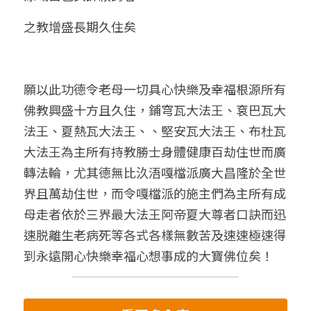
之教增盛長期久住矣
願以此功德令老母一切具心快樂及幸福根源所有
佛教興盛十方且久住，鋪穹瓦大法王、袞巴瓦大
法王、夏熱瓦大法王、、堅安瓦大法王、布杜瓦
大法王為主所有持教勝士身體健康百劫住世而廣
轉法輪，尤其德無比汣浯嘎檔派廣大昌隆於全世
界且萬劫住世，而令嘎檔派的施主們為主所有成
母走者依於三界最大法王阿帝夏大尊者口訣而迅
速脱離生老病死等各式各樣無數苦及速速極速得
到永遠開心快樂幸福心想事成的大寶佛位矣！