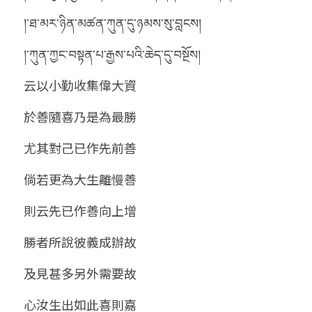
།་ཐ་མར་ཉིན་མཚན་ཀུན་དུ་ཉམས་སུ་བླངས།
།་ཀུན་ཀྱང་བསྟན་པ་རྒྱས་པའི་ཆེད་དུ་བསྔོས།
云以小勤收集偉大資
於善隨喜乃是為最勝
尤其對己已作先前善
倘若更為大生離慢善
則云先已作善向上增
勝者所說彼義成辦故
及見甚多另外需要故
心汝生出如此喜則嘉