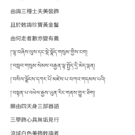
由誨三種士夫美裝飾
且於敕誨珍寶黃金鬘
由何走者數亦變有義
།་ལྷ་བཞིས་ལུས་དང་སྡེ་སྣོད་གསུམ་གྱིས་ངག།
།་བསླབ་གསུམ་སེམས་བརྒྱན་ལྟ་སྤྱོད་དྲི་མེད་ལྡན།
།་བསིལ་ལྗོངས་དཀར་པོ་མཛེས་པ་བཀའ་གདམས་པའི།
།་བསྟན་པ་འཕེལ་རྒྱས་ཡུན་རིང་གནས་གྱུར་ཅིག།
願由四天身三部器語
三學飾心具無垢見行
涼域白色美飾敕誨者