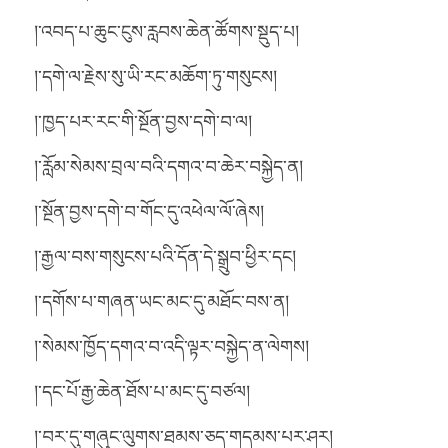
།་འབད་པ་ཆུང་ངུས་རླབས་ཆེན་ཚོགས་སྡུད་པ།
།་དགེ་ལ་རྗེས་སུ་ཡི་རང་མཆོག་ཏུ་གསུངས།
།་ཁྱད་པར་རང་གི་སྔོན་བྱས་དགེ་བ་ལ།
།་རློམ་སེམས་བྲལ་བའི་དགའ་བ་ཆེར་བསྐྱེད་ན།
།་སྔོན་བྱས་དགེ་བ་གོང་དུ་འཕེལ་ལོ་ཞེས།
།་རྒྱལ་བས་གསུངས་པའི་དོན་དེ་སྒྲུབ་ཕྱིར་དང།
།་དགོས་པ་གཞན་ཡང་མང་དུ་མཐོང་བས་ན།
།་སེམས་ཁྱོད་དགའ་བ་འདི་ལྟར་བསྐྱེད་ན་ལེགས།
།་དང་པོ་རྒྱ་ཆེན་ཐོས་པ་མང་དུ་བཙལ།
།་བར་དུ་གཞུང་ལུགས་ཐམས་ཅད་གདམས་པར་ཤར།