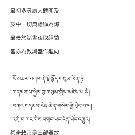
最初多尋廣大聽聞及
於中一切典籍顯為誨
最後於諸晝夜取經驗
皆亦為教興盛作迴向 
།་ངོ་མཚར་བཀའ་ནི་སྡེ་སྣོད་གསུམ་ཡིན་ཏེ།
།་གདམས་པ་སྐྱེས་བུ་གསུམ་གྱིས་མཛེས་པ་ཡི།
།་བཀའ་གདམས་རིན་ཆེན་གསེར་གྱི་ཕྲེང་བ་ལ།
།་འགྲོ་བ་གང་གིས་བགྲང་ཡང་དོན་ཡོད་འགྱུར།
稀奇敕乃是三部器故