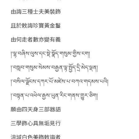
由誨三種士夫美裝飾
且於敕誨珍寶黃金鬘
由何走者數亦變有義
།་ལྷ་བཞིས་ལུས་དང་སྡེ་སྣོད་གསུམ་གྱིས་ངག།
།་བསླབ་གསུམ་སེམས་བརྒྱན་ལྟ་སྤྱོད་དྲི་མེད་ལྡན།
།་བསིལ་ལྗོངས་དཀར་པོ་མཛེས་པ་བཀའ་གདམས་པའི།
།་བསྟན་པ་འཕེལ་རྒྱས་ཡུན་རིང་གནས་གྱུར་ཅིག།
願由四天身三部器語
三學飾心具無垢見行
涼域白色美飾敕誨者