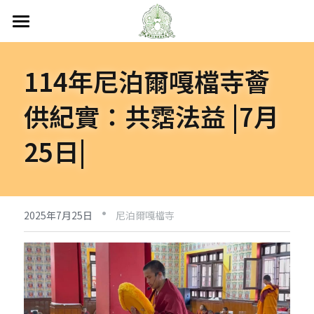
首頁
114年尼泊爾嘎檔寺薈
關於嘎檔
供紀實：共霑法益 |7月
嘎檔修行
認識嘎檔
25日|
傳承祖師
弘法日誌
嘎檔經藏
持教仁波切
講經說法
嘎檔活動
尼泊爾
·
阿帝夏大尊者及嘎檔四天
非洲
人文關懷
法會活動
2025年7月25日
尼泊爾嘎檔寺
十六圓點
越南
弘法活動
聯絡嘎檔
關懷流浪動物
活動集錦
加入義工
嘎檔分會
立即捐款
聯絡我們
台灣