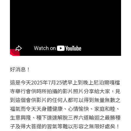
好消息！
這是今天2025年7月25號
早上到晚上
尼泊爾嘎檔
寺舉行會供時所拍攝的影片照片分享給大家，見
到這個會供影片的任何人都可以得到無量無數之
福氣而令天天身體健康、心情愉快、家庭和睦、
生意興隆、種下速速解脫三界六道輪迴之最勝種
子及得大菩提的習氣等難以形容之無限好處矣！