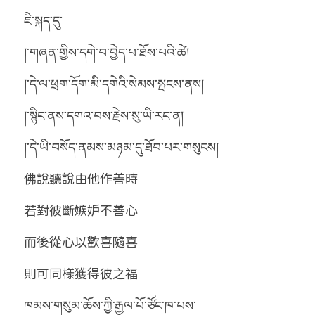
ཇི་སྐད་དུ་
།་གཞན་གྱིས་དགེ་བ་བྱེད་པ་ཐོས་པའི་ཚེ།
།་དེ་ལ་ཕྲག་དོག་མི་དགེའི་སེམས་སྤངས་ནས།
།་སྙིང་ནས་དགའ་བས་རྗེས་སུ་ཡི་རང་ན།
།་དེ་ཡི་བསོད་ནམས་མཉམ་དུ་ཐོབ་པར་གསུངས།
佛說聽說由他作善時
若對彼斷嫉妒不善心
而後從心以歡喜隨喜
則可同樣獲得彼之福
ཁམས་གསུམ་ཆོས་ཀྱི་རྒྱལ་པོ་ཙོང་ཁ་པས་