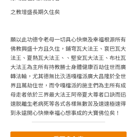
之教增盛長期久住矣
願以此功德令老母一切具心快樂及幸福根源所有
佛教興盛十方且久住，鋪穹瓦大法王、袞巴瓦大
法王、夏熱瓦大法王、、堅安瓦大法王、布杜瓦
大法王為主所有持教勝士身體健康百劫住世而廣
轉法輪，尤其德無比汣浯嘎檔派廣大昌隆於全世
界且萬劫住世，而令嘎檔派的施主們為主所有成
母走者依於三界最大法王阿帝夏大尊者口訣而迅
速脱離生老病死等各式各樣無數苦及速速極速得
到永遠開心快樂幸福心想事成的大寶佛位矣！