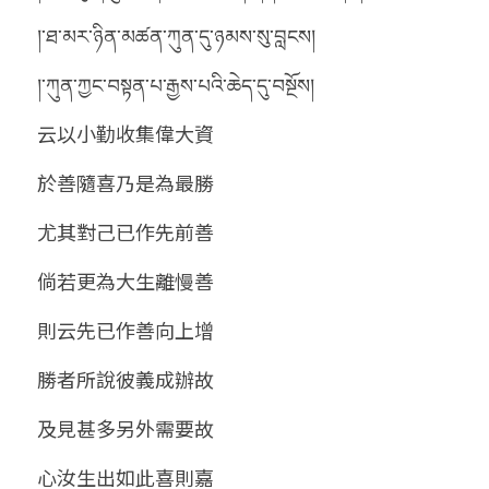
།་ཐ་མར་ཉིན་མཚན་ཀུན་དུ་ཉམས་སུ་བླངས།
།་ཀུན་ཀྱང་བསྟན་པ་རྒྱས་པའི་ཆེད་དུ་བསྔོས།
云以小勤收集偉大資
於善隨喜乃是為最勝
尤其對己已作先前善
倘若更為大生離慢善
則云先已作善向上增
勝者所說彼義成辦故
及見甚多另外需要故
心汝生出如此喜則嘉