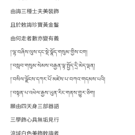
由誨三種士夫美裝飾
且於敕誨珍寶黃金鬘
由何走者數亦變有義
།་ལྷ་བཞིས་ལུས་དང་སྡེ་སྣོད་གསུམ་གྱིས་ངག།
།་བསླབ་གསུམ་སེམས་བརྒྱན་ལྟ་སྤྱོད་དྲི་མེད་ལྡན།
།་བསིལ་ལྗོངས་དཀར་པོ་མཛེས་པ་བཀའ་གདམས་པའི།
།་བསྟན་པ་འཕེལ་རྒྱས་ཡུན་རིང་གནས་གྱུར་ཅིག།
願由四天身三部器語
三學飾心具無垢見行
涼域白色美飾敕誨者