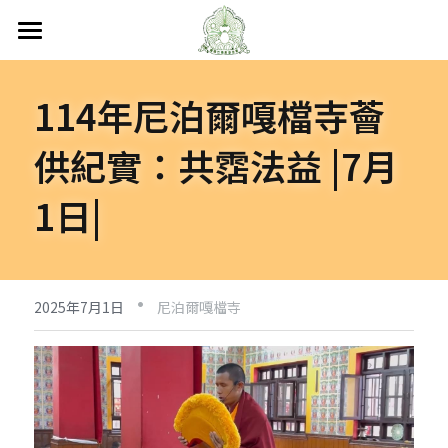
首頁
114年尼泊爾嘎檔寺薈
關於嘎檔
供紀實：共霑法益 |7月
嘎檔修行
認識嘎檔
1日|
傳承祖師
弘法日誌
嘎檔經藏
持教仁波切
講經說法
嘎檔活動
尼泊爾
·
阿帝夏大尊者及嘎檔四天
非洲
人文關懷
法會活動
2025年7月1日
尼泊爾嘎檔寺
十六圓點
越南
弘法活動
聯絡嘎檔
關懷流浪動物
活動集錦
加入義工
嘎檔分會
立即捐款
聯絡我們
台灣