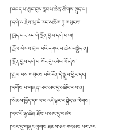
།་འབད་པ་ཆུང་ངུས་རླབས་ཆེན་ཚོགས་སྡུད་པ།
།་དགེ་ལ་རྗེས་སུ་ཡི་རང་མཆོག་ཏུ་གསུངས།
།་ཁྱད་པར་རང་གི་སྔོན་བྱས་དགེ་བ་ལ།
།་རློམ་སེམས་བྲལ་བའི་དགའ་བ་ཆེར་བསྐྱེད་ན།
།་སྔོན་བྱས་དགེ་བ་གོང་དུ་འཕེལ་ལོ་ཞེས།
།་རྒྱལ་བས་གསུངས་པའི་དོན་དེ་སྒྲུབ་ཕྱིར་དང།
།་དགོས་པ་གཞན་ཡང་མང་དུ་མཐོང་བས་ན།
།་སེམས་ཁྱོད་དགའ་བ་འདི་ལྟར་བསྐྱེད་ན་ལེགས།
།་དང་པོ་རྒྱ་ཆེན་ཐོས་པ་མང་དུ་བཙལ།
།་བར་དུ་གཞུང་ལུགས་ཐམས་ཅད་གདམས་པར་ཤར།