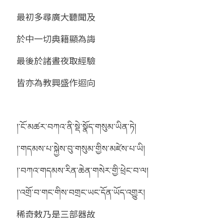
最初多尋廣大聽聞及
於中一切典籍顯為誨
最後於諸晝夜取經驗
皆亦為教興盛作迴向 
།་ངོ་མཚར་བཀའ་ནི་སྡེ་སྣོད་གསུམ་ཡིན་ཏེ།
།་གདམས་པ་སྐྱེས་བུ་གསུམ་གྱིས་མཛེས་པ་ཡི།
།་བཀའ་གདམས་རིན་ཆེན་གསེར་གྱི་ཕྲེང་བ་ལ།
།་འགྲོ་བ་གང་གིས་བགྲང་ཡང་དོན་ཡོད་འགྱུར།
稀奇敕乃是三部器故