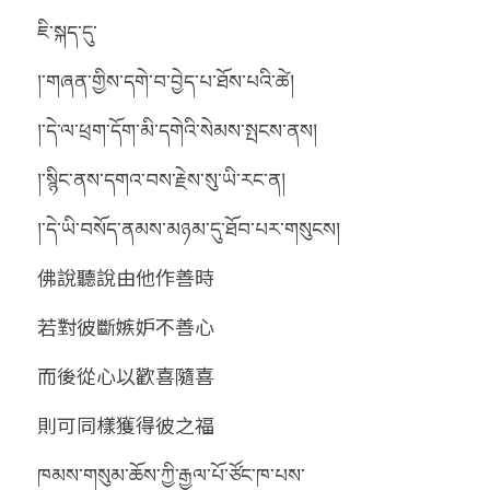
ཇི་སྐད་དུ་
།་གཞན་གྱིས་དགེ་བ་བྱེད་པ་ཐོས་པའི་ཚེ།
།་དེ་ལ་ཕྲག་དོག་མི་དགེའི་སེམས་སྤངས་ནས།
།་སྙིང་ནས་དགའ་བས་རྗེས་སུ་ཡི་རང་ན།
།་དེ་ཡི་བསོད་ནམས་མཉམ་དུ་ཐོབ་པར་གསུངས།
佛說聽說由他作善時
若對彼斷嫉妒不善心
而後從心以歡喜隨喜
則可同樣獲得彼之福
ཁམས་གསུམ་ཆོས་ཀྱི་རྒྱལ་པོ་ཙོང་ཁ་པས་