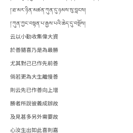
།་ཐ་མར་ཉིན་མཚན་ཀུན་དུ་ཉམས་སུ་བླངས།
།་ཀུན་ཀྱང་བསྟན་པ་རྒྱས་པའི་ཆེད་དུ་བསྔོས།
云以小勤收集偉大資
於善隨喜乃是為最勝
尤其對己已作先前善
倘若更為大生離慢善
則云先已作善向上增
勝者所說彼義成辦故
及見甚多另外需要故
心汝生出如此喜則嘉