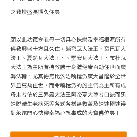
之教增盛長期久住矣
願以此功德令老母一切具心快樂及幸福根源所有
佛教興盛十方且久住，鋪穹瓦大法王、袞巴瓦大
法王、夏熱瓦大法王、、堅安瓦大法王、布杜瓦
大法王為主所有持教勝士身體健康百劫住世而廣
轉法輪，尤其德無比汣浯嘎檔派廣大昌隆於全世
界且萬劫住世，而令嘎檔派的施主們為主所有成
母走者依於三界最大法王阿帝夏大尊者口訣而迅
速脱離生老病死等各式各樣無數苦及速速極速得
到永遠開心快樂幸福心想事成的大寶佛位矣！