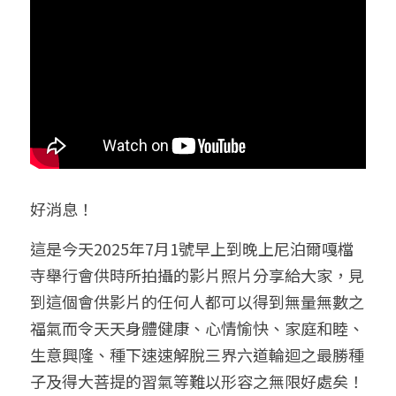
好消息！
這是今天2025年7月1號
早上到晚上
尼泊爾嘎檔
寺舉行會供時所拍攝的影片照片分享給大家，見
到這個會供影片的任何人都可以得到無量無數之
福氣而令天天身體健康、心情愉快、家庭和睦、
生意興隆、種下速速解脫三界六道輪迴之最勝種
子及得大菩提的習氣等難以形容之無限好處矣！