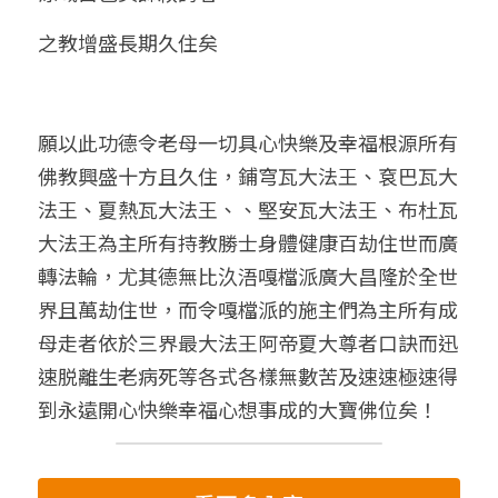
之教增盛長期久住矣
願以此功德令老母一切具心快樂及幸福根源所有
佛教興盛十方且久住，鋪穹瓦大法王、袞巴瓦大
法王、夏熱瓦大法王、、堅安瓦大法王、布杜瓦
大法王為主所有持教勝士身體健康百劫住世而廣
轉法輪，尤其德無比汣浯嘎檔派廣大昌隆於全世
界且萬劫住世，而令嘎檔派的施主們為主所有成
母走者依於三界最大法王阿帝夏大尊者口訣而迅
速脱離生老病死等各式各樣無數苦及速速極速得
到永遠開心快樂幸福心想事成的大寶佛位矣！