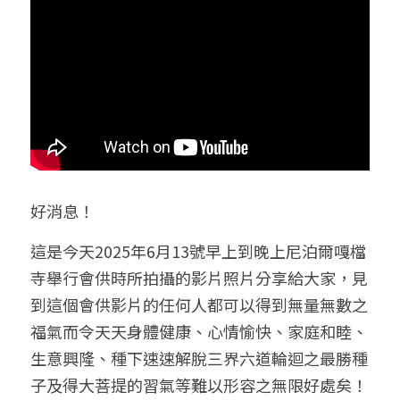
好消息！
這是今天2025年6月13號
早上到晚上
尼泊爾嘎檔
寺舉行會供時所拍攝的影片照片分享給大家，見
到這個會供影片的任何人都可以得到無量無數之
福氣而令天天身體健康、心情愉快、家庭和睦、
生意興隆、種下速速解脫三界六道輪迴之最勝種
子及得大菩提的習氣等難以形容之無限好處矣！