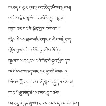
།་འབད་པ་ཆུང་ངུས་རླབས་ཆེན་ཚོགས་སྡུད་པ།
།་དགེ་ལ་རྗེས་སུ་ཡི་རང་མཆོག་ཏུ་གསུངས།
།་ཁྱད་པར་རང་གི་སྔོན་བྱས་དགེ་བ་ལ།
།་རློམ་སེམས་བྲལ་བའི་དགའ་བ་ཆེར་བསྐྱེད་ན།
།་སྔོན་བྱས་དགེ་བ་གོང་དུ་འཕེལ་ལོ་ཞེས།
།་རྒྱལ་བས་གསུངས་པའི་དོན་དེ་སྒྲུབ་ཕྱིར་དང།
།་དགོས་པ་གཞན་ཡང་མང་དུ་མཐོང་བས་ན།
།་སེམས་ཁྱོད་དགའ་བ་འདི་ལྟར་བསྐྱེད་ན་ལེགས།
།་དང་པོ་རྒྱ་ཆེན་ཐོས་པ་མང་དུ་བཙལ།
།་བར་དུ་གཞུང་ལུགས་ཐམས་ཅད་གདམས་པར་ཤར།