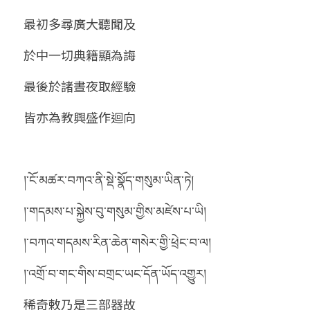
最初多尋廣大聽聞及
於中一切典籍顯為誨
最後於諸晝夜取經驗
皆亦為教興盛作迴向 
།་ངོ་མཚར་བཀའ་ནི་སྡེ་སྣོད་གསུམ་ཡིན་ཏེ།
།་གདམས་པ་སྐྱེས་བུ་གསུམ་གྱིས་མཛེས་པ་ཡི།
།་བཀའ་གདམས་རིན་ཆེན་གསེར་གྱི་ཕྲེང་བ་ལ།
།་འགྲོ་བ་གང་གིས་བགྲང་ཡང་དོན་ཡོད་འགྱུར།
稀奇敕乃是三部器故