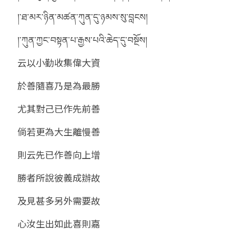
།་ཐ་མར་ཉིན་མཚན་ཀུན་དུ་ཉམས་སུ་བླངས།
།་ཀུན་ཀྱང་བསྟན་པ་རྒྱས་པའི་ཆེད་དུ་བསྔོས།
云以小勤收集偉大資
於善隨喜乃是為最勝
尤其對己已作先前善
倘若更為大生離慢善
則云先已作善向上增
勝者所說彼義成辦故
及見甚多另外需要故
心汝生出如此喜則嘉