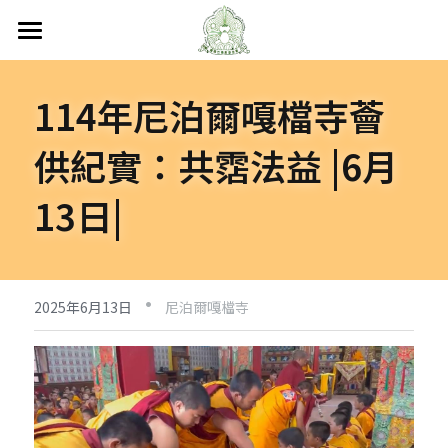
首頁
114年尼泊爾嘎檔寺薈
關於嘎檔
供紀實：共霑法益 |6月
嘎檔修行
認識嘎檔
13日|
傳承祖師
弘法日誌
嘎檔經藏
持教仁波切
講經說法
嘎檔活動
尼泊爾
·
阿帝夏大尊者及嘎檔四天
非洲
人文關懷
法會活動
2025年6月13日
尼泊爾嘎檔寺
十六圓點
越南
弘法活動
聯絡嘎檔
關懷流浪動物
活動集錦
加入義工
嘎檔分會
立即捐款
聯絡我們
台灣