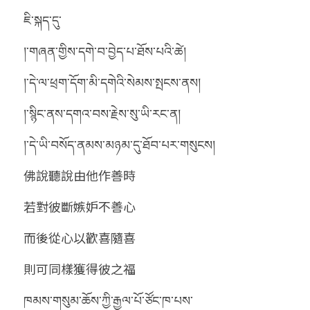
ཇི་སྐད་དུ་
།་གཞན་གྱིས་དགེ་བ་བྱེད་པ་ཐོས་པའི་ཚེ།
།་དེ་ལ་ཕྲག་དོག་མི་དགེའི་སེམས་སྤངས་ནས།
།་སྙིང་ནས་དགའ་བས་རྗེས་སུ་ཡི་རང་ན།
།་དེ་ཡི་བསོད་ནམས་མཉམ་དུ་ཐོབ་པར་གསུངས།
佛說聽說由他作善時
若對彼斷嫉妒不善心
而後從心以歡喜隨喜
則可同樣獲得彼之福
ཁམས་གསུམ་ཆོས་ཀྱི་རྒྱལ་པོ་ཙོང་ཁ་པས་