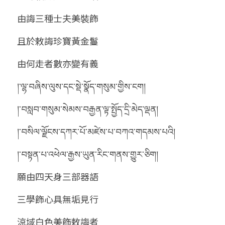
由誨三種士夫美裝飾
且於敕誨珍寶黃金鬘
由何走者數亦變有義
།་ལྷ་བཞིས་ལུས་དང་སྡེ་སྣོད་གསུམ་གྱིས་ངག།
།་བསླབ་གསུམ་སེམས་བརྒྱན་ལྟ་སྤྱོད་དྲི་མེད་ལྡན།
།་བསིལ་ལྗོངས་དཀར་པོ་མཛེས་པ་བཀའ་གདམས་པའི།
།་བསྟན་པ་འཕེལ་རྒྱས་ཡུན་རིང་གནས་གྱུར་ཅིག།
願由四天身三部器語
三學飾心具無垢見行
涼域白色美飾敕誨者