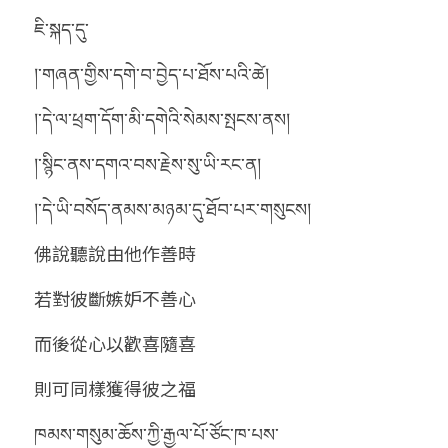
ཇི་སྐད་དུ་
།་གཞན་གྱིས་དགེ་བ་བྱེད་པ་ཐོས་པའི་ཚེ།
།་དེ་ལ་ཕྲག་དོག་མི་དགེའི་སེམས་སྤངས་ནས།
།་སྙིང་ནས་དགའ་བས་རྗེས་སུ་ཡི་རང་ན།
།་དེ་ཡི་བསོད་ནམས་མཉམ་དུ་ཐོབ་པར་གསུངས།
佛說聽說由他作善時
若對彼斷嫉妒不善心
而後從心以歡喜隨喜
則可同樣獲得彼之福
ཁམས་གསུམ་ཆོས་ཀྱི་རྒྱལ་པོ་ཙོང་ཁ་པས་