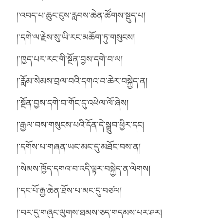
།་འབད་པ་ཆུང་ངུས་རླབས་ཆེན་ཚོགས་སྡུད་པ།
།་དགེ་ལ་རྗེས་སུ་ཡི་རང་མཆོག་ཏུ་གསུངས།
།་ཁྱད་པར་རང་གི་སྔོན་བྱས་དགེ་བ་ལ།
།་རློམ་སེམས་བྲལ་བའི་དགའ་བ་ཆེར་བསྐྱེད་ན།
།་སྔོན་བྱས་དགེ་བ་གོང་དུ་འཕེལ་ལོ་ཞེས།
།་རྒྱལ་བས་གསུངས་པའི་དོན་དེ་སྒྲུབ་ཕྱིར་དང།
།་དགོས་པ་གཞན་ཡང་མང་དུ་མཐོང་བས་ན།
།་སེམས་ཁྱོད་དགའ་བ་འདི་ལྟར་བསྐྱེད་ན་ལེགས།
།་དང་པོ་རྒྱ་ཆེན་ཐོས་པ་མང་དུ་བཙལ།
།་བར་དུ་གཞུང་ལུགས་ཐམས་ཅད་གདམས་པར་ཤར།