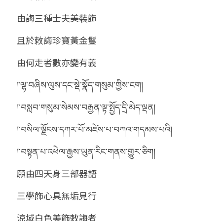
由誨三種士夫美裝飾
且於敕誨珍寶黃金鬘
由何走者數亦變有義
།་ལྷ་བཞིས་ལུས་དང་སྡེ་སྣོད་གསུམ་གྱིས་ངག།
།་བསླབ་གསུམ་སེམས་བརྒྱན་ལྟ་སྤྱོད་དྲི་མེད་ལྡན།
།་བསིལ་ལྗོངས་དཀར་པོ་མཛེས་པ་བཀའ་གདམས་པའི།
།་བསྟན་པ་འཕེལ་རྒྱས་ཡུན་རིང་གནས་གྱུར་ཅིག།
願由四天身三部器語
三學飾心具無垢見行
涼域白色美飾敕誨者