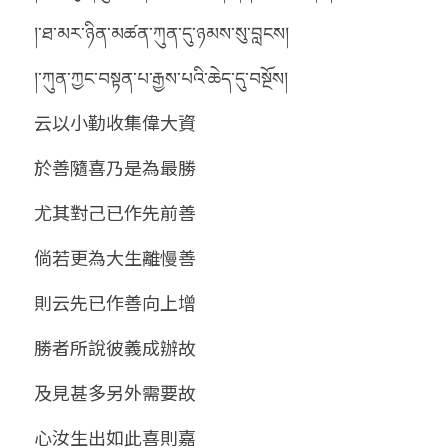
།་ཐ་མར་ཉིན་མཚན་ཀུན་དུ་ཉམས་སུ་བླངས།
།་ཀུན་ཀྱང་བསྟན་པ་རྒྱས་པའི་ཆེད་དུ་བསྔོས།
云以小勤收集偉大資
於善隨喜乃是為最勝
尤其對己已作先前善
倘若更為大生離慢善
則云先已作善向上增
勝者所說彼義成辦故
及見甚多另外需要故
心汝生出如此喜則嘉