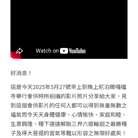
好消息！
這是今天2025年5月27號
早上到晚上
尼泊爾嘎檔
寺舉行會供時所拍攝的影片照片分享給大家，見
到這個會供影片的任何人都可以得到無量無數之
福氣而令天天身體健康、心情愉快、家庭和睦、
生意興隆、種下速速解脫三界六道輪迴之最勝種
子及得大菩提的習氣等難以形容之無限好處矣！