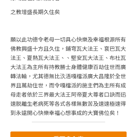
之教增盛長期久住矣
願以此功德令老母一切具心快樂及幸福根源所有
佛教興盛十方且久住，鋪穹瓦大法王、袞巴瓦大
法王、夏熱瓦大法王、、堅安瓦大法王、布杜瓦
大法王為主所有持教勝士身體健康百劫住世而廣
轉法輪，尤其德無比汣浯嘎檔派廣大昌隆於全世
界且萬劫住世，而令嘎檔派的施主們為主所有成
母走者依於三界最大法王阿帝夏大尊者口訣而迅
速脱離生老病死等各式各樣無數苦及速速極速得
到永遠開心快樂幸福心想事成的大寶佛位矣！