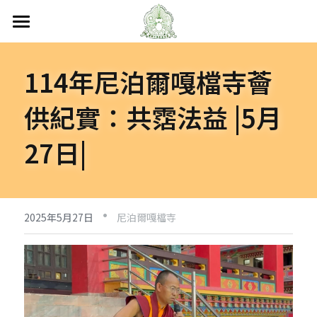
首頁
114年尼泊爾嘎檔寺薈
關於嘎檔
供紀實：共霑法益 |5月
嘎檔修行
認識嘎檔
27日|
傳承祖師
弘法日誌
嘎檔經藏
持教仁波切
講經說法
嘎檔活動
尼泊爾
·
阿帝夏大尊者及嘎檔四天
非洲
人文關懷
法會活動
2025年5月27日
尼泊爾嘎檔寺
十六圓點
越南
弘法活動
聯絡嘎檔
關懷流浪動物
活動集錦
加入義工
嘎檔分會
立即捐款
聯絡我們
台灣