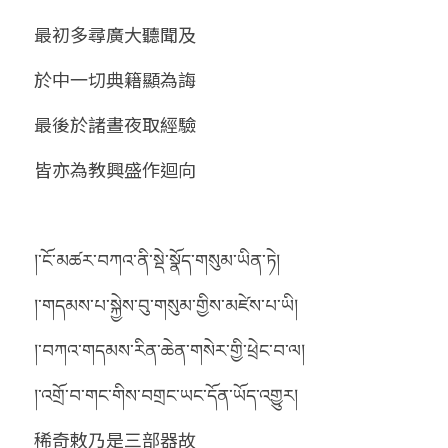
最初多尋廣大聽聞及
於中一切典籍顯為誨
最後於諸晝夜取經驗
皆亦為教興盛作迴向 
།་ངོ་མཚར་བཀའ་ནི་སྡེ་སྣོད་གསུམ་ཡིན་ཏེ།
།་གདམས་པ་སྐྱེས་བུ་གསུམ་གྱིས་མཛེས་པ་ཡི།
།་བཀའ་གདམས་རིན་ཆེན་གསེར་གྱི་ཕྲེང་བ་ལ།
།་འགྲོ་བ་གང་གིས་བགྲང་ཡང་དོན་ཡོད་འགྱུར།
稀奇敕乃是三部器故