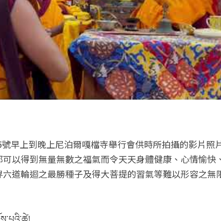
5號
早上到晚上
尼泊爾嘎檔寺舉行會供時所拍攝的影片照
都可以得到無量無數之福氣而令天天身體健康、心情愉快
界六道輪迴之最勝種子及得大菩提的習氣等難以形容之無
ོས་པའི་ཚེ།