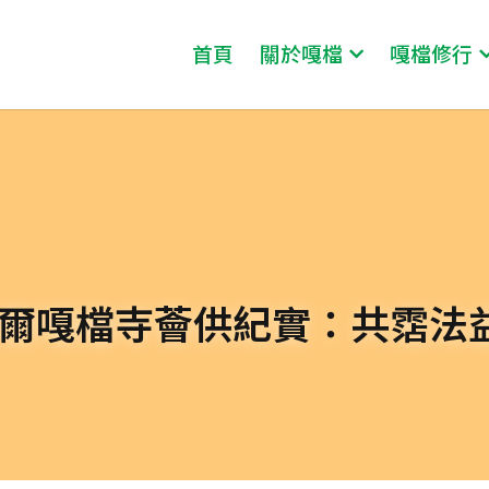
首頁
關於嘎檔
嘎檔修行
泊爾嘎檔寺薈供紀實：共霑法益 