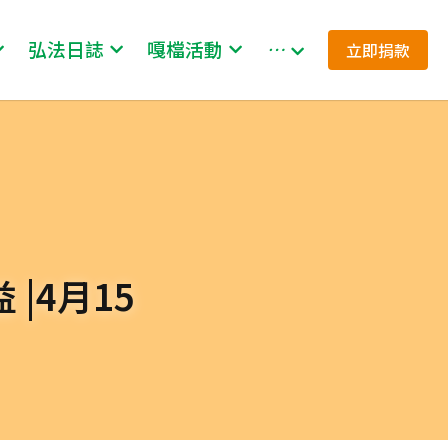
弘法日誌
嘎檔活動
…
立即捐款
|4月15