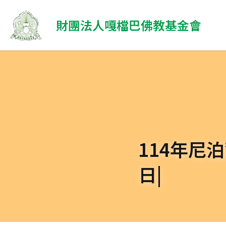
 財團法人嘎檔巴佛教基金會
114年尼
日|