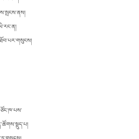
ེམས་སྤངས་ནས།
ཡི་རང་ན།
་ཐོབ་པར་གསུངས།
་ཙོང་ཁ་པས་
་ཚོགས་སྡུད་པ།
ག་ཏུ་གསུངས།