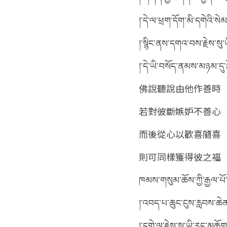
།་དེ་ལ་ཕྲག་དོག་མི་དགེའི་ས
།་སྙིང་ནས་དགའ་བས་རྗེས་སུ་
།་དེ་ཡི་བསོད་ནམས་མཉམ་དུ
佛說聽說由他作善時
若對彼斷嫉妒不善心
而後從心以歡喜隨喜
則可同樣獲得彼之福
ཁམས་གསུམ་ཆོས་ཀྱི་རྒྱལ་པོ
།་འབད་པ་ཆུང་ངུས་རླབས་ཆེན
།་དགེ་ལ་རྗེས་སུ་ཡི་རང་མཆོ