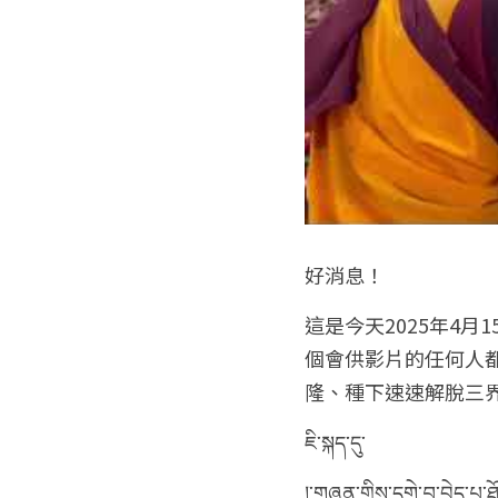
好消息！
這是今天2025年4月1
個會供影片的任何人
隆、種下速速解脫三
ཇི་སྐད་དུ་
།་གཞན་གྱིས་དགེ་བ་བྱེད་པ་ཐ