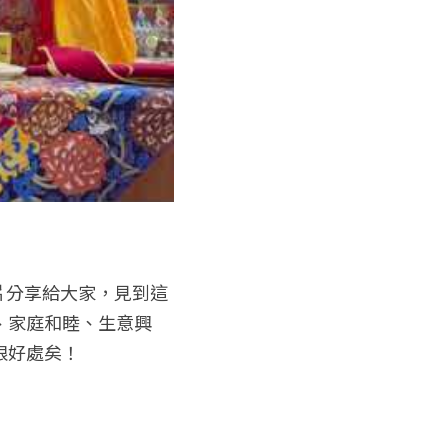
片分享給大家，見到這
、家庭和睦、生意興
限好處矣！