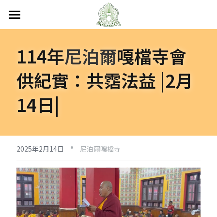
首頁
114年
尼泊爾
嘎檔寺會
關於嘎檔
供紀實：共霑法益 |2月
嘎檔修行
認識嘎檔
14日|
傳承祖師
弘法日誌
嘎檔經藏
持教仁波切
講經說法
嘎檔活動
尼泊爾
·
阿帝夏大尊者及嘎檔四天
非洲
人文關懷
法會活動
2025年2月14日
尼泊爾嘎檔寺
十六圓點
越南
弘法活動
聯絡嘎檔
關懷流浪動物
活動集錦
加入義工
嘎檔分會
立即捐款
聯絡我們
台灣