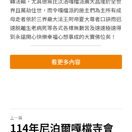
轉法輪，尤其德無比汣浯嘎檔派廣大昌隆於全世
界且萬劫住世，而令嘎檔派的施主們為主所有成
母走者依於三界最大法王阿帝夏大尊者口訣而迅
速脱離生老病死等各式各樣無數苦及速速極速得
到永遠開心快樂幸福心想事成的大寶佛位矣！
看更多內容
上一篇
114年尼泊爾嘎檔寺會