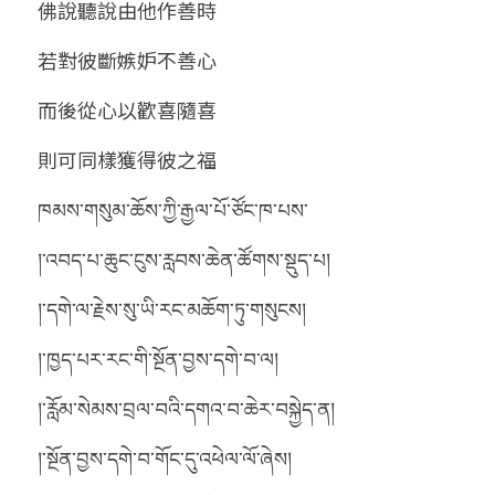
佛說聽說由他作善時
若對彼斷嫉妒不善心
而後從心以歡喜隨喜
則可同樣獲得彼之福
ཁམས་གསུམ་ཆོས་ཀྱི་རྒྱལ་པོ་ཙོང་ཁ་པས་
།་འབད་པ་ཆུང་ངུས་རླབས་ཆེན་ཚོགས་སྡུད་པ།
།་དགེ་ལ་རྗེས་སུ་ཡི་རང་མཆོག་ཏུ་གསུངས།
།་ཁྱད་པར་རང་གི་སྔོན་བྱས་དགེ་བ་ལ།
།་རློམ་སེམས་བྲལ་བའི་དགའ་བ་ཆེར་བསྐྱེད་ན།
།་སྔོན་བྱས་དགེ་བ་གོང་དུ་འཕེལ་ལོ་ཞེས།