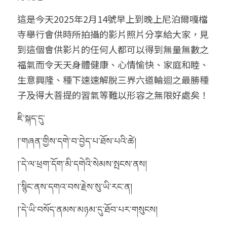
這是今天2025年2月14號
早上到晚上
尼泊爾嘎檔
寺舉行會供時所拍攝的影片照片分享給大家，見
到這個會供影片的任何人都可以得到無量無數之
福氣而令天天身體健康、心情愉快、家庭和睦、
生意興隆、種下速速解脫三界六道輪迴之最勝種
子及得大菩提的習氣等難以形容之無限好處矣！
ཇི་སྐད་དུ་
།་གཞན་གྱིས་དགེ་བ་བྱེད་པ་ཐོས་པའི་ཚེ།
།་དེ་ལ་ཕྲག་དོག་མི་དགེའི་སེམས་སྤངས་ནས།
།་སྙིང་ནས་དགའ་བས་རྗེས་སུ་ཡི་རང་ན།
།་དེ་ཡི་བསོད་ནམས་མཉམ་དུ་ཐོབ་པར་གསུངས།