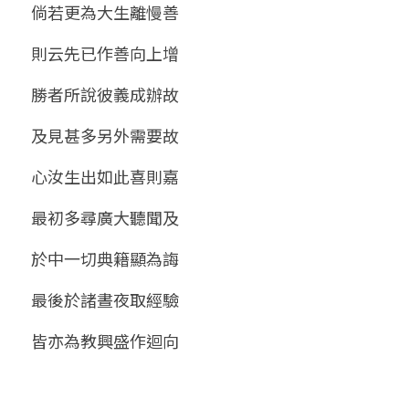
倘若更為大生離慢善
則云先已作善向上增
勝者所說彼義成辦故
及見甚多另外需要故
心汝生出如此喜則嘉
最初多尋廣大聽聞及
於中一切典籍顯為誨
最後於諸晝夜取經驗
皆亦為教興盛作迴向 