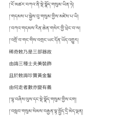
།་ངོ་མཚར་བཀའ་ནི་སྡེ་སྣོད་གསུམ་ཡིན་ཏེ།
།་གདམས་པ་སྐྱེས་བུ་གསུམ་གྱིས་མཛེས་པ་ཡི།
།་བཀའ་གདམས་རིན་ཆེན་གསེར་གྱི་ཕྲེང་བ་ལ།
།་འགྲོ་བ་གང་གིས་བགྲང་ཡང་དོན་ཡོད་འགྱུར།
稀奇敕乃是三部器故
由誨三種士夫美裝飾
且於敕誨珍寶黃金鬘
由何走者數亦變有義
།་ལྷ་བཞིས་ལུས་དང་སྡེ་སྣོད་གསུམ་གྱིས་ངག།
།་བསླབ་གསུམ་སེམས་བརྒྱན་ལྟ་སྤྱོད་དྲི་མེད་ལྡན།