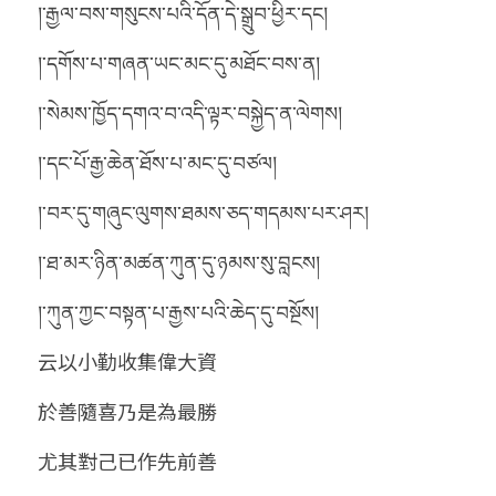
།་རྒྱལ་བས་གསུངས་པའི་དོན་དེ་སྒྲུབ་ཕྱིར་དང།
།་དགོས་པ་གཞན་ཡང་མང་དུ་མཐོང་བས་ན།
།་སེམས་ཁྱོད་དགའ་བ་འདི་ལྟར་བསྐྱེད་ན་ལེགས།
།་དང་པོ་རྒྱ་ཆེན་ཐོས་པ་མང་དུ་བཙལ།
།་བར་དུ་གཞུང་ལུགས་ཐམས་ཅད་གདམས་པར་ཤར།
།་ཐ་མར་ཉིན་མཚན་ཀུན་དུ་ཉམས་སུ་བླངས།
།་ཀུན་ཀྱང་བསྟན་པ་རྒྱས་པའི་ཆེད་དུ་བསྔོས།
云以小勤收集偉大資
於善隨喜乃是為最勝
尤其對己已作先前善