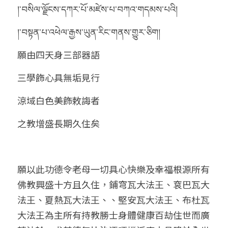
།་བསིལ་ལྗོངས་དཀར་པོ་མཛེས་པ་བཀའ་གདམས་པའི།
།་བསྟན་པ་འཕེལ་རྒྱས་ཡུན་རིང་གནས་གྱུར་ཅིག།
願由四天身三部器語
三學飾心具無垢見行
涼域白色美飾敕誨者
之教增盛長期久住矣
願以此功德令老母一切具心快樂及幸福根源所有
佛教興盛十方且久住，鋪穹瓦大法王、袞巴瓦大
法王、夏熱瓦大法王、、堅安瓦大法王、布杜瓦
大法王為主所有持教勝士身體健康百劫住世而廣