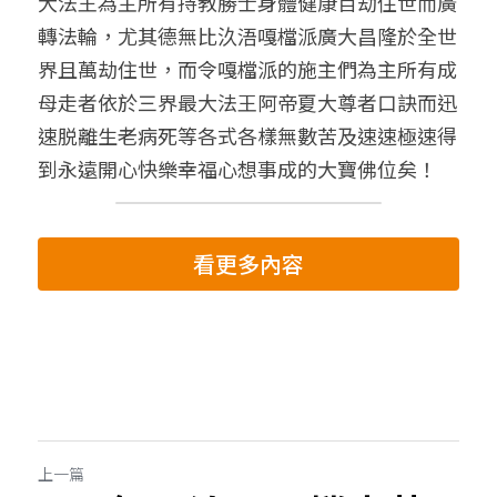
大法王為主所有持教勝士身體健康百劫住世而廣
轉法輪，尤其德無比汣浯嘎檔派廣大昌隆於全世
界且萬劫住世，而令嘎檔派的施主們為主所有成
母走者依於三界最大法王阿帝夏大尊者口訣而迅
速脱離生老病死等各式各樣無數苦及速速極速得
到永遠開心快樂幸福心想事成的大寶佛位矣！
看更多內容
上一篇