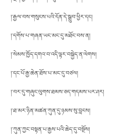
།་རྒྱལ་བས་གསུངས་པའི་དོན་དེ་སྒྲུབ་ཕྱིར་དང།
།་དགོས་པ་གཞན་ཡང་མང་དུ་མཐོང་བས་ན།
།་སེམས་ཁྱོད་དགའ་བ་འདི་ལྟར་བསྐྱེད་ན་ལེགས།
།་དང་པོ་རྒྱ་ཆེན་ཐོས་པ་མང་དུ་བཙལ།
།་བར་དུ་གཞུང་ལུགས་ཐམས་ཅད་གདམས་པར་ཤར།
།་ཐ་མར་ཉིན་མཚན་ཀུན་དུ་ཉམས་སུ་བླངས།
།་ཀུན་ཀྱང་བསྟན་པ་རྒྱས་པའི་ཆེད་དུ་བསྔོས།