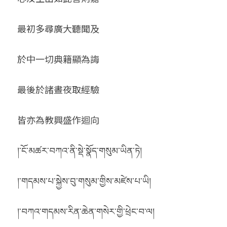
最初多尋廣大聽聞及
於中一切典籍顯為誨
最後於諸晝夜取經驗
皆亦為教興盛作迴向 
།་ངོ་མཚར་བཀའ་ནི་སྡེ་སྣོད་གསུམ་ཡིན་ཏེ།
།་གདམས་པ་སྐྱེས་བུ་གསུམ་གྱིས་མཛེས་པ་ཡི།
།་བཀའ་གདམས་རིན་ཆེན་གསེར་གྱི་ཕྲེང་བ་ལ།