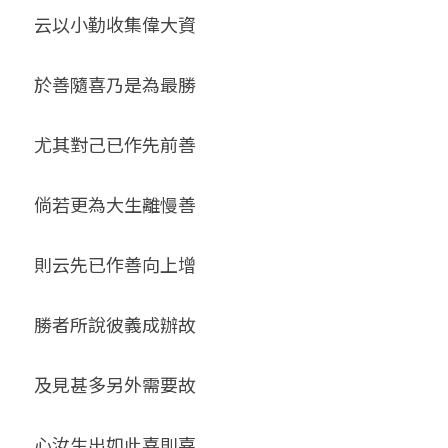
云以小勤收集偉大資
於善隨喜乃是為最勝
尤其對己已作先前善
倘若更為大生離慢善
則云先已作善向上增
勝者所說彼義成辦故
及見甚多另外需要故
心汝生出如此喜則嘉