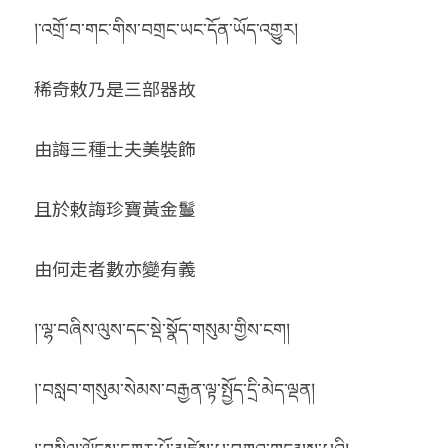
།་འགྲོ་བ་གང་གིས་བགྲང་ཡང་དོན་ཡོད་འགྱུར།
稀奇敕乃是三部器故
由誨三種士夫美裝飾
且於敕誨珍寶黃金鬘
由何走者數亦變有義
།་ལྷ་བཞིས་ལུས་དང་སྡེ་སྣོད་གསུམ་གྱིས་ངག།
།་བསླབ་གསུམ་སེམས་བརྒྱན་ལྟ་སྤྱོད་དྲི་མེད་ལྡན།