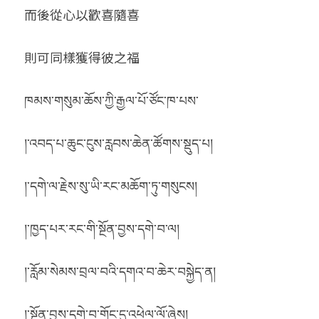
而後從心以歡喜隨喜
則可同樣獲得彼之福
ཁམས་གསུམ་ཆོས་ཀྱི་རྒྱལ་པོ་ཙོང་ཁ་པས་
།་འབད་པ་ཆུང་ངུས་རླབས་ཆེན་ཚོགས་སྡུད་པ།
།་དགེ་ལ་རྗེས་སུ་ཡི་རང་མཆོག་ཏུ་གསུངས།
།་ཁྱད་པར་རང་གི་སྔོན་བྱས་དགེ་བ་ལ།
།་རློམ་སེམས་བྲལ་བའི་དགའ་བ་ཆེར་བསྐྱེད་ན།
།་སྔོན་བྱས་དགེ་བ་གོང་དུ་འཕེལ་ལོ་ཞེས།