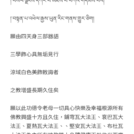
།་བསིལ་ལྗོངས་དཀར་པོ་མཛེས་པ་བཀའ་གདམས་པའི།
།་བསྟན་པ་འཕེལ་རྒྱས་ཡུན་རིང་གནས་གྱུར་ཅིག།
願由四天身三部器語
三學飾心具無垢見行
涼域白色美飾敕誨者
之教增盛長期久住矣
願以此功德令老母一切具心快樂及幸福根源所有
佛教興盛十方且久住，鋪穹瓦大法王、袞巴瓦大
法王、夏熱瓦大法王、、堅安瓦大法王、布杜瓦