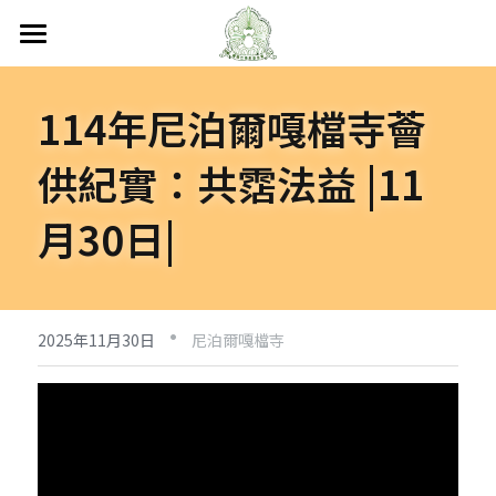
首頁
114年尼泊爾嘎檔寺薈
關於嘎檔
供紀實：共霑法益 |11
嘎檔修行
認識嘎檔
月30日|
傳承祖師
弘法日誌
嘎檔經藏
持教仁波切
講經說法
嘎檔活動
尼泊爾
·
阿帝夏大尊者及嘎檔四天
非洲
人文關懷
法會活動
2025年11月30日
尼泊爾嘎檔寺
十六圓點
越南
弘法活動
聯絡嘎檔
關懷流浪動物
活動集錦
加入義工
嘎檔分會
立即捐款
聯絡我們
台灣