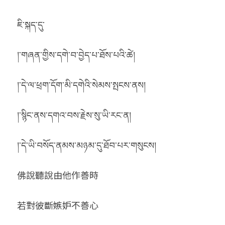
ཇི་སྐད་དུ་
།་གཞན་གྱིས་དགེ་བ་བྱེད་པ་ཐོས་པའི་ཚེ།
།་དེ་ལ་ཕྲག་དོག་མི་དགེའི་སེམས་སྤངས་ནས།
།་སྙིང་ནས་དགའ་བས་རྗེས་སུ་ཡི་རང་ན།
།་དེ་ཡི་བསོད་ནམས་མཉམ་དུ་ཐོབ་པར་གསུངས།
佛說聽說由他作善時
若對彼斷嫉妒不善心