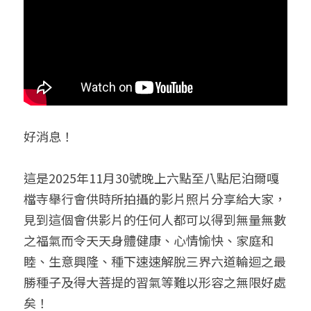
好消息！
這是2025年11月30號晚上六點至八點尼泊爾嘎
檔寺舉行會供時所拍攝的影片照片分享給大家，
見到這個會供影片的任何人都可以得到無量無數
之福氣而令天天身體健康、心情愉快、家庭和
睦、生意興隆、種下速速解脫三界六道輪迴之最
勝種子及得大菩提的習氣等難以形容之無限好處
矣！