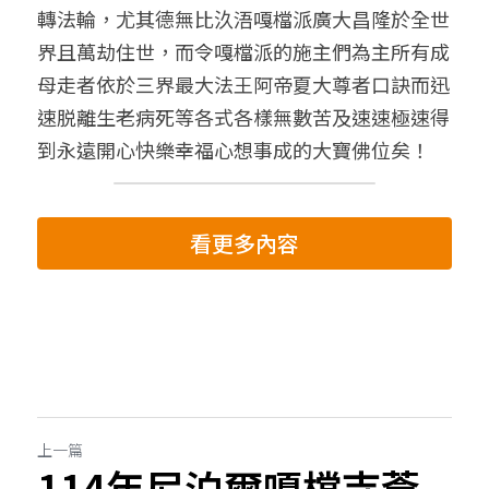
轉法輪，尤其德無比汣浯嘎檔派廣大昌隆於全世
界且萬劫住世，而令嘎檔派的施主們為主所有成
母走者依於三界最大法王阿帝夏大尊者口訣而迅
速脱離生老病死等各式各樣無數苦及速速極速得
到永遠開心快樂幸福心想事成的大寶佛位矣！
看更多內容
上一篇
114年尼泊爾嘎檔寺薈