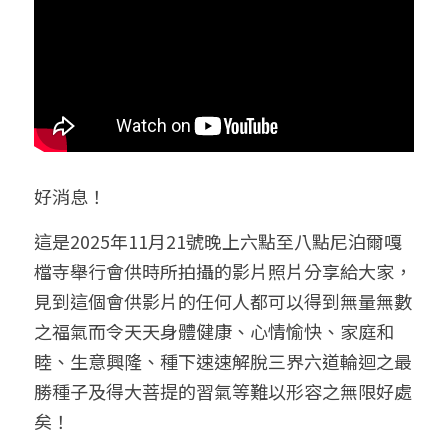
好消息！
這是2025年11月21號晚上六點至八點尼泊爾嘎
檔寺舉行會供時所拍攝的影片照片分享給大家，
見到這個會供影片的任何人都可以得到無量無數
之福氣而令天天身體健康、心情愉快、家庭和
睦、生意興隆、種下速速解脫三界六道輪迴之最
勝種子及得大菩提的習氣等難以形容之無限好處
矣！