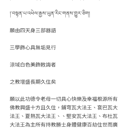
།་བསྟན་པ་འཕེལ་རྒྱས་ཡུན་རིང་གནས་གྱུར་ཅིག།
願由四天身三部器語
三學飾心具無垢見行
涼域白色美飾敕誨者
之教增盛長期久住矣
願以此功德令老母一切具心快樂及幸福根源所有
佛教興盛十方且久住，鋪穹瓦大法王、袞巴瓦大
法王、夏熱瓦大法王、、堅安瓦大法王、布杜瓦
大法王為主所有持教勝士身體健康百劫住世而廣