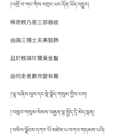
།་འགྲོ་བ་གང་གིས་བགྲང་ཡང་དོན་ཡོད་འགྱུར།
稀奇敕乃是三部器故
由誨三種士夫美裝飾
且於敕誨珍寶黃金鬘
由何走者數亦變有義
།་ལྷ་བཞིས་ལུས་དང་སྡེ་སྣོད་གསུམ་གྱིས་ངག།
།་བསླབ་གསུམ་སེམས་བརྒྱན་ལྟ་སྤྱོད་དྲི་མེད་ལྡན།
།་བསིལ་ལྗོངས་དཀར་པོ་མཛེས་པ་བཀའ་གདམས་པའི།