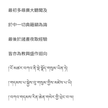
最初多尋廣大聽聞及
於中一切典籍顯為誨
最後於諸晝夜取經驗
皆亦為教興盛作迴向 
།་ངོ་མཚར་བཀའ་ནི་སྡེ་སྣོད་གསུམ་ཡིན་ཏེ།
།་གདམས་པ་སྐྱེས་བུ་གསུམ་གྱིས་མཛེས་པ་ཡི།
།་བཀའ་གདམས་རིན་ཆེན་གསེར་གྱི་ཕྲེང་བ་ལ།