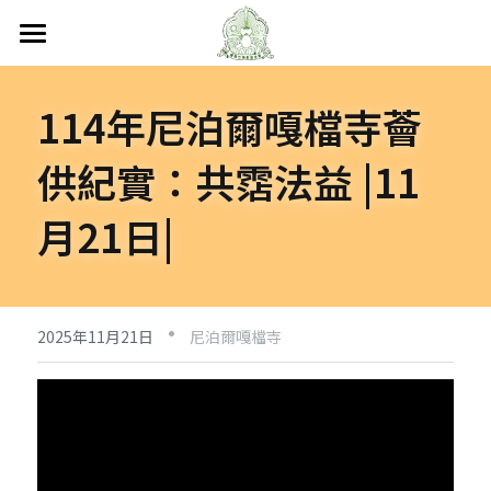
首頁
114年尼泊爾嘎檔寺薈
關於嘎檔
供紀實：共霑法益 |11
嘎檔修行
認識嘎檔
月21日|
傳承祖師
弘法日誌
嘎檔經藏
持教仁波切
講經說法
嘎檔活動
尼泊爾
·
阿帝夏大尊者及嘎檔四天
非洲
人文關懷
法會活動
2025年11月21日
尼泊爾嘎檔寺
十六圓點
越南
弘法活動
聯絡嘎檔
關懷流浪動物
活動集錦
加入義工
嘎檔分會
立即捐款
聯絡我們
台灣