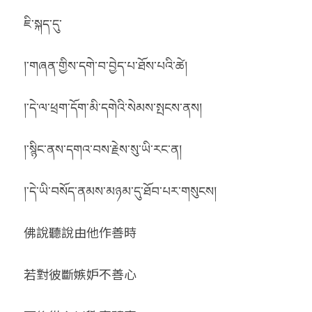
ཇི་སྐད་དུ་
།་གཞན་གྱིས་དགེ་བ་བྱེད་པ་ཐོས་པའི་ཚེ།
།་དེ་ལ་ཕྲག་དོག་མི་དགེའི་སེམས་སྤངས་ནས།
།་སྙིང་ནས་དགའ་བས་རྗེས་སུ་ཡི་རང་ན།
།་དེ་ཡི་བསོད་ནམས་མཉམ་དུ་ཐོབ་པར་གསུངས།
佛說聽說由他作善時
若對彼斷嫉妒不善心