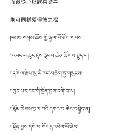
而後從心以歡喜隨喜
則可同樣獲得彼之福
ཁམས་གསུམ་ཆོས་ཀྱི་རྒྱལ་པོ་ཙོང་ཁ་པས་
།་འབད་པ་ཆུང་ངུས་རླབས་ཆེན་ཚོགས་སྡུད་པ།
།་དགེ་ལ་རྗེས་སུ་ཡི་རང་མཆོག་ཏུ་གསུངས།
།་ཁྱད་པར་རང་གི་སྔོན་བྱས་དགེ་བ་ལ།
།་རློམ་སེམས་བྲལ་བའི་དགའ་བ་ཆེར་བསྐྱེད་ན།
།་སྔོན་བྱས་དགེ་བ་གོང་དུ་འཕེལ་ལོ་ཞེས།