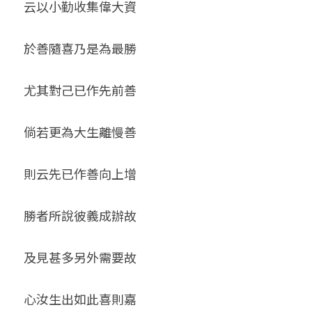
云以小勤收集偉大資
於善隨喜乃是為最勝
尤其對己已作先前善
倘若更為大生離慢善
則云先已作善向上增
勝者所說彼義成辦故
及見甚多另外需要故
心汝生出如此喜則嘉