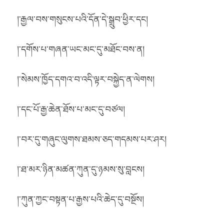
།་རྒྱལ་བས་གསུངས་པའི་དོན་དེ་སྒྲུབ་ཕྱིར་དང།
།་དགོས་པ་གཞན་ཡང་མང་དུ་མཐོང་བས་ན།
།་སེམས་ཁྱོད་དགའ་བ་འདི་ལྟར་བསྐྱེད་ན་ལེགས།
།་དང་པོ་རྒྱ་ཆེན་ཐོས་པ་མང་དུ་བཙལ།
།་བར་དུ་གཞུང་ལུགས་ཐམས་ཅད་གདམས་པར་ཤར།
།་ཐ་མར་ཉིན་མཚན་ཀུན་དུ་ཉམས་སུ་བླངས།
།་ཀུན་ཀྱང་བསྟན་པ་རྒྱས་པའི་ཆེད་དུ་བསྔོས།