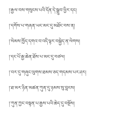
།་རྒྱལ་བས་གསུངས་པའི་དོན་དེ་སྒྲུབ་ཕྱིར་དང།
།་དགོས་པ་གཞན་ཡང་མང་དུ་མཐོང་བས་ན།
།་སེམས་ཁྱོད་དགའ་བ་འདི་ལྟར་བསྐྱེད་ན་ལེགས།
།་དང་པོ་རྒྱ་ཆེན་ཐོས་པ་མང་དུ་བཙལ།
།་བར་དུ་གཞུང་ལུགས་ཐམས་ཅད་གདམས་པར་ཤར།
།་ཐ་མར་ཉིན་མཚན་ཀུན་དུ་ཉམས་སུ་བླངས།
།་ཀུན་ཀྱང་བསྟན་པ་རྒྱས་པའི་ཆེད་དུ་བསྔོས།