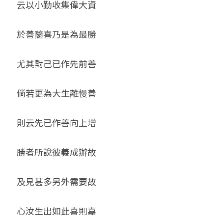
云以小勤收集偉大資
於善隨喜乃是為最勝
尤其對己已作先前善
倘若更為大生離慢善
則云先已作善向上增
勝者所說彼義成辦故
及見甚多另外需要故
心汝生出如此喜則嘉