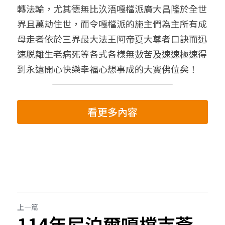
轉法輪，尤其德無比汣浯嘎檔派廣大昌隆於全世
界且萬劫住世，而令嘎檔派的施主們為主所有成
母走者依於三界最大法王阿帝夏大尊者口訣而迅
速脱離生老病死等各式各樣無數苦及速速極速得
到永遠開心快樂幸福心想事成的大寶佛位矣！
看更多內容
上一篇
114年尼泊爾嘎檔寺薈