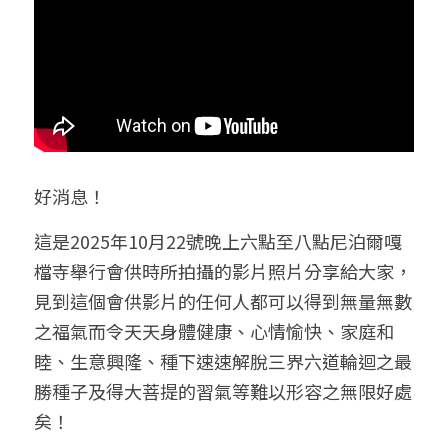
好消息！
這是2025年10月22號晚上六點至八點尼泊爾嘎
檔寺舉行會供時所拍攝的影片照片分享給大家，
見到這個會供影片的任何人都可以得到無量無數
之福氣而令天天身體健康、心情愉快、家庭和
睦、生意興隆、種下速速解脫三界六道輪迴之最
勝種子及得大菩提的習氣等難以形容之無限好處
矣！