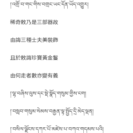
།་འགྲོ་བ་གང་གིས་བགྲང་ཡང་དོན་ཡོད་འགྱུར།
稀奇敕乃是三部器故
由誨三種士夫美裝飾
且於敕誨珍寶黃金鬘
由何走者數亦變有義
།་ལྷ་བཞིས་ལུས་དང་སྡེ་སྣོད་གསུམ་གྱིས་ངག།
།་བསླབ་གསུམ་སེམས་བརྒྱན་ལྟ་སྤྱོད་དྲི་མེད་ལྡན།
།་བསིལ་ལྗོངས་དཀར་པོ་མཛེས་པ་བཀའ་གདམས་པའི།