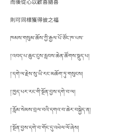
而後從心以歡喜隨喜
則可同樣獲得彼之福
ཁམས་གསུམ་ཆོས་ཀྱི་རྒྱལ་པོ་ཙོང་ཁ་པས་
།་འབད་པ་ཆུང་ངུས་རླབས་ཆེན་ཚོགས་སྡུད་པ།
།་དགེ་ལ་རྗེས་སུ་ཡི་རང་མཆོག་ཏུ་གསུངས།
།་ཁྱད་པར་རང་གི་སྔོན་བྱས་དགེ་བ་ལ།
།་རློམ་སེམས་བྲལ་བའི་དགའ་བ་ཆེར་བསྐྱེད་ན།
།་སྔོན་བྱས་དགེ་བ་གོང་དུ་འཕེལ་ལོ་ཞེས།