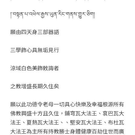
།་བསྟན་པ་འཕེལ་རྒྱས་ཡུན་རིང་གནས་གྱུར་ཅིག།
願由四天身三部器語
三學飾心具無垢見行
涼域白色美飾敕誨者
之教增盛長期久住矣
願以此功德令老母一切具心快樂及幸福根源所有
佛教興盛十方且久住，鋪穹瓦大法王、袞巴瓦大
法王、夏熱瓦大法王、、堅安瓦大法王、布杜瓦
大法王為主所有持教勝士身體健康百劫住世而廣