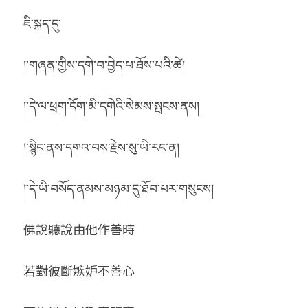
ཇི་སྐད་དུ་
།་གཞན་གྱིས་དགེ་བ་བྱེད་པ་ཐོས་པའི་ཚེ།
།་དེ་ལ་ཕྲག་དོག་མི་དགེའི་སེམས་སྤངས་ནས།
།་སྙིང་ནས་དགའ་བས་རྗེས་སུ་ཡི་རང་ན།
།་དེ་ཡི་བསོད་ནམས་མཉམ་དུ་ཐོབ་པར་གསུངས།
佛說聽說由他作善時
若對彼斷嫉妒不善心