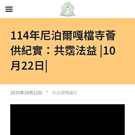
首頁
114年尼泊爾嘎檔寺薈
關於嘎檔
供紀實：共霑法益 |10
嘎檔修行
認識嘎檔
月22日|
傳承祖師
弘法日誌
嘎檔經藏
持教仁波切
講經說法
嘎檔活動
尼泊爾
·
阿帝夏大尊者及嘎檔四天
非洲
人文關懷
法會活動
2025年10月22日
尼泊爾嘎檔寺
十六圓點
越南
弘法活動
聯絡嘎檔
關懷流浪動物
活動集錦
加入義工
嘎檔分會
立即捐款
聯絡我們
台灣