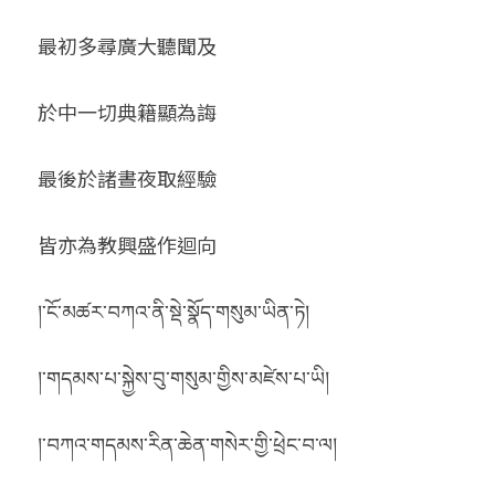
最初多尋廣大聽聞及
於中一切典籍顯為誨
最後於諸晝夜取經驗
皆亦為教興盛作迴向 
།་ངོ་མཚར་བཀའ་ནི་སྡེ་སྣོད་གསུམ་ཡིན་ཏེ།
།་གདམས་པ་སྐྱེས་བུ་གསུམ་གྱིས་མཛེས་པ་ཡི།
།་བཀའ་གདམས་རིན་ཆེན་གསེར་གྱི་ཕྲེང་བ་ལ།