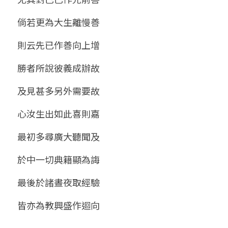
倘若更為大生離慢善
則云先已作善向上增
勝者所說彼義成辦故
及見甚多另外需要故
心汝生出如此喜則嘉
最初多尋廣大聽聞及
於中一切典籍顯為誨
最後於諸晝夜取經驗
皆亦為教興盛作迴向 