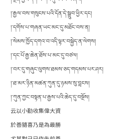
།་རྒྱལ་བས་གསུངས་པའི་དོན་དེ་སྒྲུབ་ཕྱིར་དང།
།་དགོས་པ་གཞན་ཡང་མང་དུ་མཐོང་བས་ན།
།་སེམས་ཁྱོད་དགའ་བ་འདི་ལྟར་བསྐྱེད་ན་ལེགས།
།་དང་པོ་རྒྱ་ཆེན་ཐོས་པ་མང་དུ་བཙལ།
།་བར་དུ་གཞུང་ལུགས་ཐམས་ཅད་གདམས་པར་ཤར།
།་ཐ་མར་ཉིན་མཚན་ཀུན་དུ་ཉམས་སུ་བླངས།
།་ཀུན་ཀྱང་བསྟན་པ་རྒྱས་པའི་ཆེད་དུ་བསྔོས།
云以小勤收集偉大資
於善隨喜乃是為最勝
尤其對己已作先前善