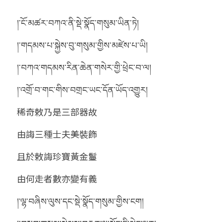
།་ངོ་མཚར་བཀའ་ནི་སྡེ་སྣོད་གསུམ་ཡིན་ཏེ།
།་གདམས་པ་སྐྱེས་བུ་གསུམ་གྱིས་མཛེས་པ་ཡི།
།་བཀའ་གདམས་རིན་ཆེན་གསེར་གྱི་ཕྲེང་བ་ལ།
།་འགྲོ་བ་གང་གིས་བགྲང་ཡང་དོན་ཡོད་འགྱུར།
稀奇敕乃是三部器故
由誨三種士夫美裝飾
且於敕誨珍寶黃金鬘
由何走者數亦變有義
།་ལྷ་བཞིས་ལུས་དང་སྡེ་སྣོད་གསུམ་གྱིས་ངག།