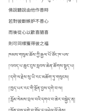
佛說聽說由他作善時
若對彼斷嫉妒不善心
而後從心以歡喜隨喜
則可同樣獲得彼之福
ཁམས་གསུམ་ཆོས་ཀྱི་རྒྱལ་པོ་ཙོང་ཁ་པས་
།་འབད་པ་ཆུང་ངུས་རླབས་ཆེན་ཚོགས་སྡུད་པ།
།་དགེ་ལ་རྗེས་སུ་ཡི་རང་མཆོག་ཏུ་གསུངས།
།་ཁྱད་པར་རང་གི་སྔོན་བྱས་དགེ་བ་ལ།
།་རློམ་སེམས་བྲལ་བའི་དགའ་བ་ཆེར་བསྐྱེད་ན།
།་སྔོན་བྱས་དགེ་བ་གོང་དུ་འཕེལ་ལོ་ཞེས།