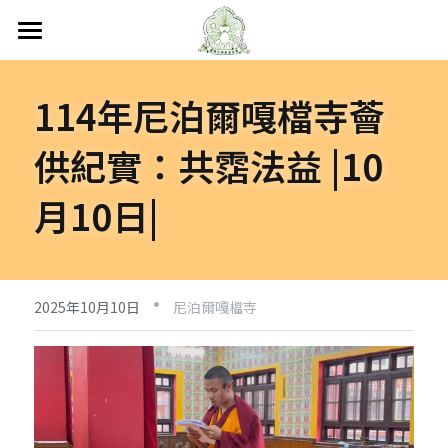
首頁
114年尼泊爾嘎檔寺薈
關於嘎檔
供紀實：共霑法益 |10
嘎檔修行
認識嘎檔
月10日|
傳承祖師
弘法日誌
嘎檔經藏
持教仁波切
講經說法
嘎檔活動
尼泊爾
·
阿帝夏大尊者及嘎檔四天
非洲
人文關懷
法會活動
2025年10月10日
尼泊爾嘎檔寺
十六圓點
越南
弘法活動
聯絡嘎檔
關懷流浪動物
活動集錦
加入義工
嘎檔分會
立即捐款
聯絡我們
台灣