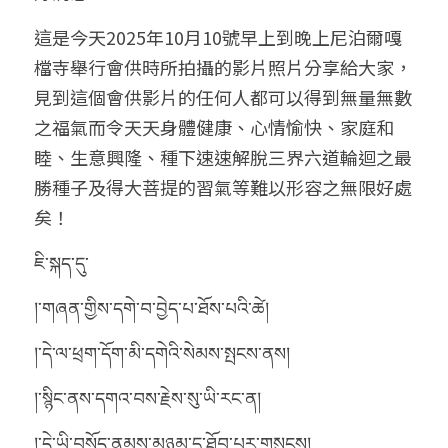
這是今天2025年10月10號
早上到晚上
尼泊爾嘎
檔寺舉行會供時所拍攝的影片照片分享給大家，
見到這個會供影片的任何人都可以得到無量無數
之福氣而令天天身體健康、心情愉快、家庭和
睦、生意興隆、種下速速解脫三界六道輪迴之最
勝種子及得大菩提的習氣等難以形容之無限好處
矣！
ཇི་སྐད་དུ་
།་གཞན་གྱིས་དགེ་བ་བྱེད་པ་ཐོས་པའི་ཚེ།
།་དེ་ལ་ཕྲག་དོག་མི་དགེའི་སེམས་སྤངས་ནས།
།་སྙིང་ནས་དགའ་བས་རྗེས་སུ་ཡི་རང་ན།
།་དེ་ཡི་བསོད་ནམས་མཉམ་དུ་ཐོབ་པར་གསུངས།