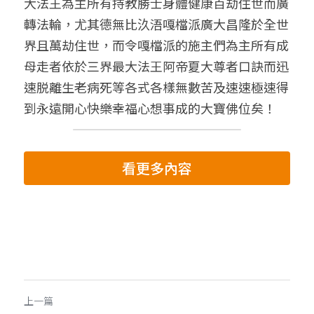
大法王為主所有持教勝士身體健康百劫住世而廣
轉法輪，尤其德無比汣浯嘎檔派廣大昌隆於全世
界且萬劫住世，而令嘎檔派的施主們為主所有成
母走者依於三界最大法王阿帝夏大尊者口訣而迅
速脱離生老病死等各式各樣無數苦及速速極速得
到永遠開心快樂幸福心想事成的大寶佛位矣！
看更多內容
上一篇