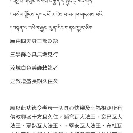
།་བསླབ་གསུམ་སེམས་བརྒྱན་ལྟ་སྤྱོད་དྲི་མེད་ལྡན།
།་བསིལ་ལྗོངས་དཀར་པོ་མཛེས་པ་བཀའ་གདམས་པའི།
།་བསྟན་པ་འཕེལ་རྒྱས་ཡུན་རིང་གནས་གྱུར་ཅིག།
願由四天身三部器語
三學飾心具無垢見行
涼域白色美飾敕誨者
之教增盛長期久住矣
願以此功德令老母一切具心快樂及幸福根源所有
佛教興盛十方且久住，鋪穹瓦大法王、袞巴瓦大
法王、夏熱瓦大法王、、堅安瓦大法王、布杜瓦