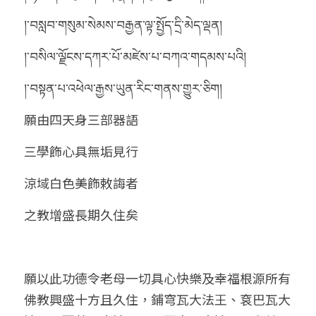
།་བསླབ་གསུམ་སེམས་བརྒྱན་ལྟ་སྤྱོད་དྲི་མེད་ལྡན།
།་བསིལ་ལྗོངས་དཀར་པོ་མཛེས་པ་བཀའ་གདམས་པའི།
།་བསྟན་པ་འཕེལ་རྒྱས་ཡུན་རིང་གནས་གྱུར་ཅིག།
願由四天身三部器語
三學飾心具無垢見行
涼域白色美飾敕誨者
之教增盛長期久住矣
願以此功德令老母一切具心快樂及幸福根源所有
佛教興盛十方且久住，鋪穹瓦大法王、袞巴瓦大