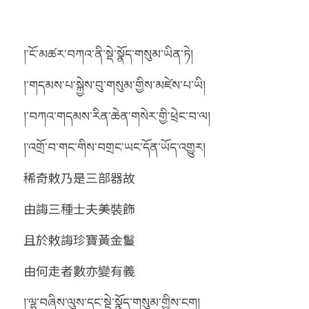
།་ངོ་མཚར་བཀའ་ནི་སྡེ་སྣོད་གསུམ་ཡིན་ཏེ།
།་གདམས་པ་སྐྱེས་བུ་གསུམ་གྱིས་མཛེས་པ་ཡི།
།་བཀའ་གདམས་རིན་ཆེན་གསེར་གྱི་ཕྲེང་བ་ལ།
།་འགྲོ་བ་གང་གིས་བགྲང་ཡང་དོན་ཡོད་འགྱུར།
稀奇敕乃是三部器故
由誨三種士夫美裝飾
且於敕誨珍寶黃金鬘
由何走者數亦變有義
།་ལྷ་བཞིས་ལུས་དང་སྡེ་སྣོད་གསུམ་གྱིས་ངག།