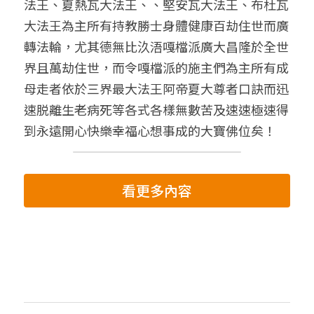
法王、夏熱瓦大法王、、堅安瓦大法王、布杜瓦
大法王為主所有持教勝士身體健康百劫住世而廣
轉法輪，尤其德無比汣浯嘎檔派廣大昌隆於全世
界且萬劫住世，而令嘎檔派的施主們為主所有成
母走者依於三界最大法王阿帝夏大尊者口訣而迅
速脱離生老病死等各式各樣無數苦及速速極速得
到永遠開心快樂幸福心想事成的大寶佛位矣！
看更多內容