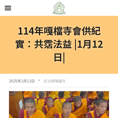
首頁
114年嘎檔寺會供紀
關於嘎檔
實：共霑法益 |1月12
嘎檔修行
認識嘎檔
日|
傳承祖師
弘法日誌
嘎檔經藏
持教仁波切
講經說法
嘎檔活動
尼泊爾
·
阿帝夏大尊者及嘎檔四天
非洲
人文關懷
法會活動
2025年1月12日
尼泊爾嘎檔寺
十六圓點
越南
弘法活動
聯絡嘎檔
關懷流浪動物
活動集錦
加入義工
嘎檔分會
立即捐款
聯絡我們
台灣