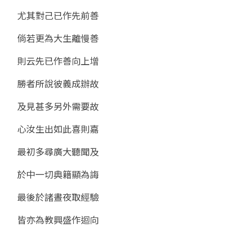
尤其對己已作先前善
倘若更為大生離慢善
則云先已作善向上增
勝者所說彼義成辦故
及見甚多另外需要故
心汝生出如此喜則嘉
最初多尋廣大聽聞及
於中一切典籍顯為誨
最後於諸晝夜取經驗
皆亦為教興盛作迴向 