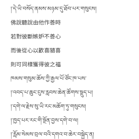
།་དེ་ཡི་བསོད་ནམས་མཉམ་དུ་ཐོབ་པར་གསུངས།
佛說聽說由他作善時
若對彼斷嫉妒不善心
而後從心以歡喜隨喜
則可同樣獲得彼之福
ཁམས་གསུམ་ཆོས་ཀྱི་རྒྱལ་པོ་ཙོང་ཁ་པས་
།་འབད་པ་ཆུང་ངུས་རླབས་ཆེན་ཚོགས་སྡུད་པ།
།་དགེ་ལ་རྗེས་སུ་ཡི་རང་མཆོག་ཏུ་གསུངས།
།་ཁྱད་པར་རང་གི་སྔོན་བྱས་དགེ་བ་ལ།
།་རློམ་སེམས་བྲལ་བའི་དགའ་བ་ཆེར་བསྐྱེད་ན།