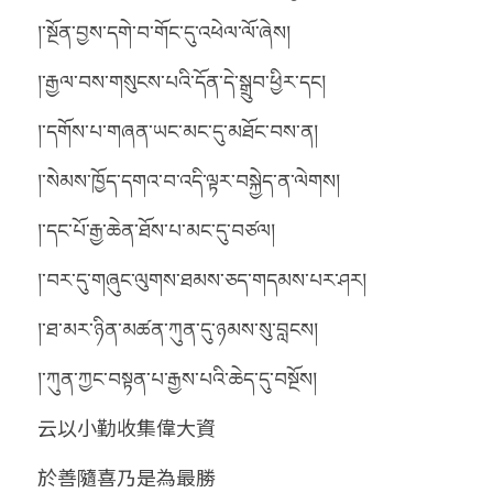
།་སྔོན་བྱས་དགེ་བ་གོང་དུ་འཕེལ་ལོ་ཞེས།
།་རྒྱལ་བས་གསུངས་པའི་དོན་དེ་སྒྲུབ་ཕྱིར་དང།
།་དགོས་པ་གཞན་ཡང་མང་དུ་མཐོང་བས་ན།
།་སེམས་ཁྱོད་དགའ་བ་འདི་ལྟར་བསྐྱེད་ན་ལེགས།
།་དང་པོ་རྒྱ་ཆེན་ཐོས་པ་མང་དུ་བཙལ།
།་བར་དུ་གཞུང་ལུགས་ཐམས་ཅད་གདམས་པར་ཤར།
།་ཐ་མར་ཉིན་མཚན་ཀུན་དུ་ཉམས་སུ་བླངས།
།་ཀུན་ཀྱང་བསྟན་པ་རྒྱས་པའི་ཆེད་དུ་བསྔོས།
云以小勤收集偉大資
於善隨喜乃是為最勝