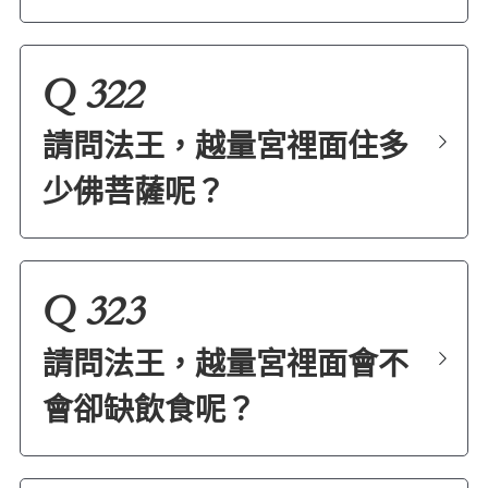
Q 322
請問法王，越量宮𥚃面住多
少佛菩薩呢？
Q 323
請問法王，越量宮𥚃面會不
會卻缺飲食呢？