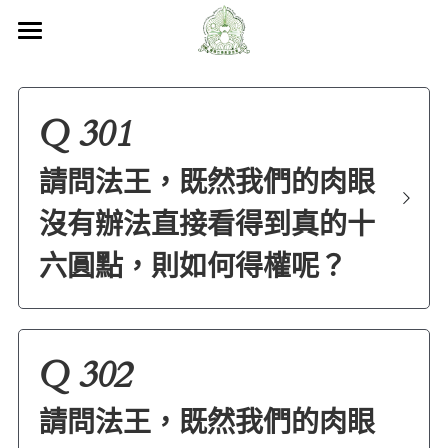
×
部落格分類
首頁
關於嘎檔
所有博客分類
Q 301
嘎檔修行
法會活動
認識嘎檔
請問法王，既然我們的肉眼
傳承祖師
弘法日誌
弘法活動
嘎檔經藏
沒有辦法直接看得到真的十
持教仁波切
講經說法
嘎檔活動
尼泊爾嘎檔寺
尼泊爾
六圓點，則如何得權呢？
阿帝夏大尊者及嘎檔四天
非洲
人文關懷
嘎檔經藏
法會活動
十六圓點
越南
弘法活動
聯絡嘎檔
非洲嘎檔足跡
關懷流浪動物
Q 302
活動集錦
加入義工
嘎檔分會
立即捐款
請問法王，既然我們的肉眼
聯絡我們
台灣