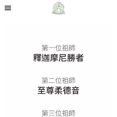
×
部落格分類
首頁
關於嘎檔
所有博客分類
嘎檔修行
法會活動
認識嘎檔
傳承祖師
弘法日誌
弘法活動
嘎檔經藏
持教仁波切
講經說法
嘎檔活動
尼泊爾嘎檔寺
尼泊爾
阿帝夏大尊者及嘎檔四天
非洲
人文關懷
嘎檔經藏
法會活動
十六圓點
越南
弘法活動
聯絡嘎檔
非洲嘎檔足跡
關懷流浪動物
活動集錦
加入義工
嘎檔分會
立即捐款
聯絡我們
台灣